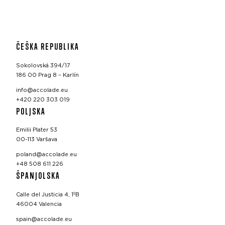
ČEŠKA REPUBLIKA
Sokolovská 394/17
186 00 Prag 8 – Karlín
info@accolade.eu
+420 220 303 019
POLJSKA
Emilii Plater 53
00-113 Varšava
poland@accolade.eu
+48 508 611 226
ŠPANJOLSKA
Calle del Justicia 4, 1ºB
46004 Valencia
spain@accolade.eu