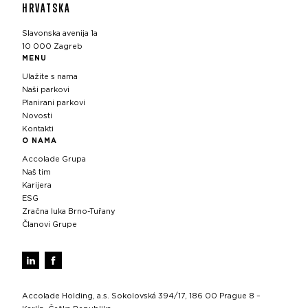
HRVATSKA
Slavonska avenija 1a
10 000 Zagreb
MENU
Ulažite s nama
Naši parkovi
Planirani parkovi
Novosti
Kontakti
O NAMA
Accolade Grupa
Naš tim
Karijera
ESG
Zračna luka Brno-Tuřany
Članovi Grupe
Accolade Holding, a.s. Sokolovská 394/17, 186 00 Prague 8 –