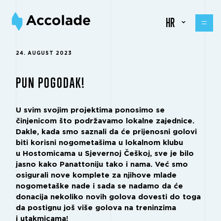
HR
24. AUGUST 2023
PUN POGODAK!
U svim svojim projektima ponosimo se
činjenicom što podržavamo lokalne zajednice.
Dakle, kada smo saznali da će prijenosni golovi
biti korisni nogometašima u lokalnom klubu
u Hostomicama u Sjevernoj Češkoj, sve je bilo
jasno kako Panattoniju tako i nama. Već smo
osigurali nove komplete za njihove mlade
nogometaške nade i sada se nadamo da će
donacija nekoliko novih golova dovesti do toga
da postignu još više golova na treninzima
i utakmicama!