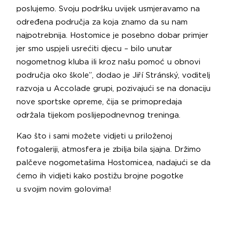
poslujemo. Svoju podršku uvijek usmjeravamo na
određena područja za koja znamo da su nam
najpotrebnija. Hostomice je posebno dobar primjer
jer smo uspjeli usrećiti djecu – bilo unutar
nogometnog kluba ili kroz našu pomoć u obnovi
područja oko škole”, dodao je Jiří Stránský, voditelj
razvoja u Accolade grupi, pozivajući se na donaciju
nove sportske opreme, čija se primopredaja
održala tijekom poslijepodnevnog treninga.
Kao što i sami možete vidjeti u priloženoj
fotogaleriji, atmosfera je zbilja bila sjajna. Držimo
palčeve nogometašima Hostomicea, nadajući se da
ćemo ih vidjeti kako postižu brojne pogotke
u svojim novim golovima!