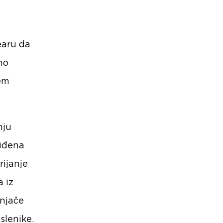
earu da
mo
jem
nju
viđena
rijanje
a iz
unjače
slenike.