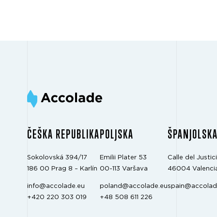
ČEŠKA REPUBLIKA
POLJSKA
ŠPANJOLSK
Sokolovská 394/17
Emilii Plater 53
Calle del Justici
186 00 Prag 8 – Karlín
00-113 Varšava
46004 Valenci
info@accolade.eu
poland@accolade.eu
spain@accolad
+420 220 303 019
+48 508 611 226