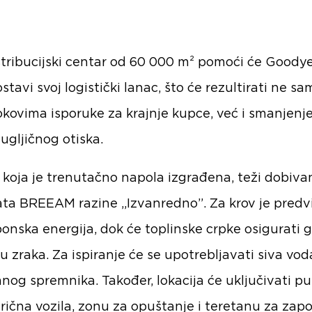
stribucijski centar od 60 000 m² pomoći će Goody
tavi svoj logistički lanac, što će rezultirati ne sa
okovima isporuke za krajnje kupce, već i smanjen
ugljičnog otiska.
 koja je trenutačno napola izgrađena, teži dobiva
kata BREEAM razine „Izvanredno”. Za krov je pred
onska energija, dok će toplinske crpke osigurati g
u zraka. Za ispiranje će se upotrebljavati siva vod
og spremnika. Također, lokacija će uključivati p
trična vozila, zonu za opuštanje i teretanu za zapo