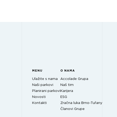
MENU
O NAMA
Ulažite s nama
Accolade Grupa
Naši parkovi
Naš tim
Planirani parkovi
Karijera
Novosti
ESG
Kontakti
Zračna luka Brno-Tuřany
Članovi Grupe