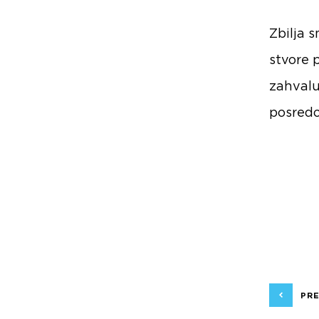
Zbilja 
stvore 
zahval
posredo
PR