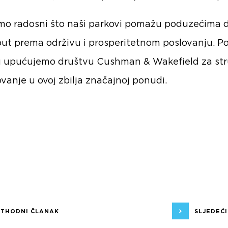
smo radosni što naši parkovi pomažu poduzećima 
put prema održivu i prosperitetnom poslovanju. 
u upućujemo društvu Cushman & Wakefield za st
vanje u ovoj zbilja značajnoj ponudi.
ETHODNI ČLANAK
SLJEDEĆ