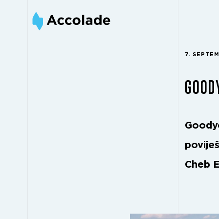
7. SEPTE
GOODY
Goodye
povije
Cheb Ea