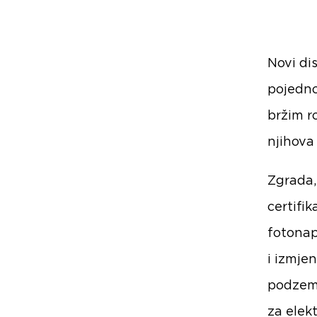
Novi di
pojednos
bržim r
njihova 
Zgrada,
certifi
fotonap
i izmjen
podzemn
za elek