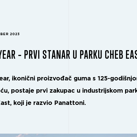
MBER 2023
EAR – PRVI STANAR U PARKU CHEB EA
ar, ikonični proizvođač guma s 125-godišnj
šću, postaje prvi zakupac u industrijskom par
st, koji je razvio Panattoni.