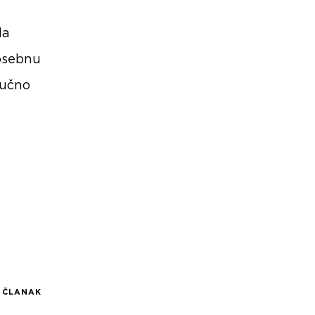
da
Posebnu
ručno
I ČLANAK