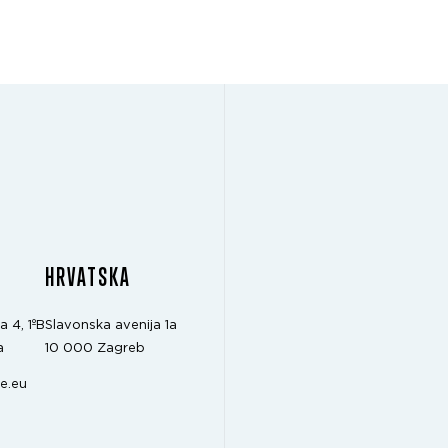
A
HRVATSKA
a 4, 1ºB
Slavonska avenija 1a
a
10 000 Zagreb
e.eu