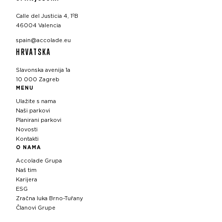
Calle del Justicia 4, 1ºB
46004 Valencia
spain@accolade.eu
HRVATSKA
Slavonska avenija 1a
10 000 Zagreb
MENU
Ulažite s nama
Naši parkovi
Planirani parkovi
Novosti
Kontakti
O NAMA
Accolade Grupa
Naš tim
Karijera
ESG
Zračna luka Brno-Tuřany
Članovi Grupe