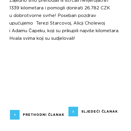
Zajedno smo prehodali ili istrčali nevjerojatnih
1339 kilometara i pomogli donirati 26.782 CZK
u dobrotvorne svrhe! Poseban pozdrav
upućujemo Terezi Starcovoj, Alicji Cholewoj
i Adamu Čapeku, koji su prikupili najviše kilometara.
Hvala svima koji su sudjelovali!
SLJEDEĆI ČLANAK
PRETHODNI ČLANAK