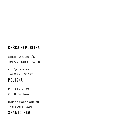
ČEŠKA REPUBLIKA
Sokolovská 394/17
186 00 Prag 8 – Karlín
info@accolade.eu
+420 220 303 019
POLJSKA
Emilii Plater 53
00-113 Varšava
poland@accolade.eu
+48 508 611 226
ŠPANJOLSKA