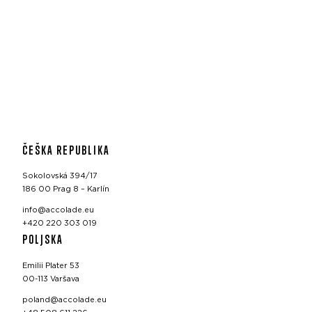
ČEŠKA REPUBLIKA
Sokolovská 394/17
186 00 Prag 8 – Karlín
info@accolade.eu
+420 220 303 019
POLJSKA
Emilii Plater 53
00-113 Varšava
poland@accolade.eu