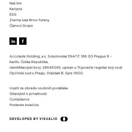
Naš tim
Karijera
ESG
Zračna luka Brno-Tuřany
Članovi Grupe
Accolade Holding, a.s. Sokolovská 394/17, 186 00 Prague 8 –
Karlín, Češka Republika,
identifikacijski broj: 28645065, upisan u Trgovački registar koji vodi
Općinski sud u Pragu, Odjeljak B, Spis 19102.
Uvjeti za obradu osobnih podataka
Obavijest o privatnosti
Compliance
Postavke kolačića
DEVELOPED BY VISUALIO