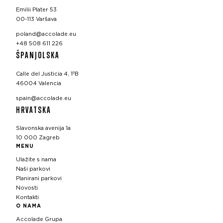
Emilii Plater 53
00-113 Varšava
poland@accolade.eu
+48 508 611 226
ŠPANJOLSKA
Calle del Justicia 4, 1ºB
46004 Valencia
spain@accolade.eu
HRVATSKA
Slavonska avenija 1a
10 000 Zagreb
MENU
Ulažite s nama
Naši parkovi
Planirani parkovi
Novosti
Kontakti
O NAMA
Accolade Grupa