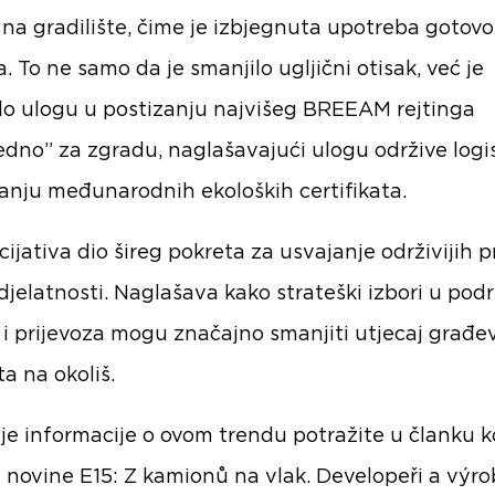
 na gradilište, čime je izbjegnuta upotreba gotov
. To ne samo da je smanjilo ugljični otisak, već je
alo ulogu u postizanju najvišeg BREEAM rejtinga
edno” za zgradu, naglašavajući ulogu održive logi
anju međunarodnih ekoloških certifikata.
icijativa dio šireg pokreta za usvajanje održivijih p
djelatnosti. Naglašava kako strateški izbori u pod
e i prijevoza mogu značajno smanjiti utjecaj građe
a na okoliš.
ije informacije o ovom trendu potražite u članku ko
e novine E15:
Z kamionů na vlak. Developeři a výro