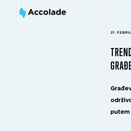
21. FEBRU
TREND
GRAĐE
Građev
održiv
putem 