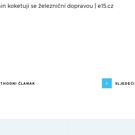
in koketují se železniční dopravou | e15.cz
ETHODNI ČLANAK
SLJEDEĆ