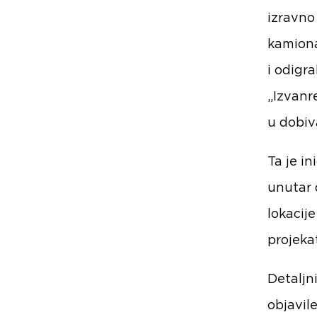
izravno
kamiona
i odigr
„Izvanr
u dobiv
Ta je in
unutar 
lokacij
projekat
Detaljn
objavil