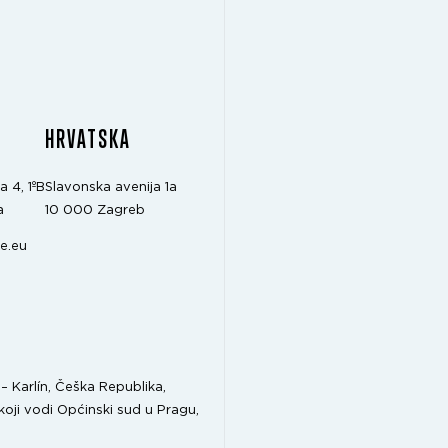
A
HRVATSKA
a 4, 1ºB
Slavonska avenija 1a
a
10 000 Zagreb
e.eu
 Karlín, Češka Republika,
koji vodi Općinski sud u Pragu,