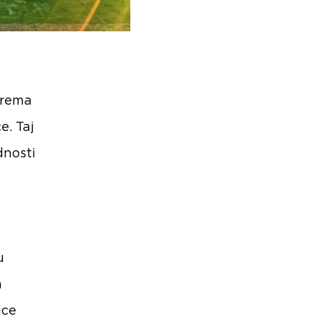
prema
e. Taj
dnosti
u
m
ice