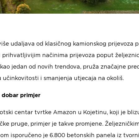
više udaljava od klasičnog kamionskog prijevoza 
 prihvatljivijim načinima prijevoza poput željeznic
kao jedan od novih trendova, pruža značajne pre
 učinkovitosti i smanjenja utjecaja na okoliš.
: dobar primjer
otski centar tvrtke Amazon u Kojetinu, koji je bliz
ičke pruge, primjer je takve promjene. Željeznički
zom isporučeno je 6.800 betonskih panela iz tvorn