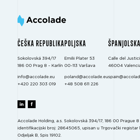
ČEŠKA REPUBLIKA
POLJSKA
ŠPANJOLSK
Sokolovská 394/17
Emilii Plater 53
Calle del Justici
186 00 Prag 8 – Karlín
00-113 Varšava
46004 Valenci
info@accolade.eu
poland@accolade.eu
spain@accolad
+420 220 303 019
+48 508 611 226
Accolade Holding, a.s. Sokolovská 394/17, 186 00 Prague 8 –
identifikacijski broj: 28645065, upisan u Trgovački registar 
Odjeljak B, Spis 19102.