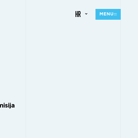
HR
MENU
isija