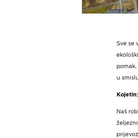
Sve se 
ekološki
pomak, 
u smislu
Kojetin
Naš rob
željezn
prijevo