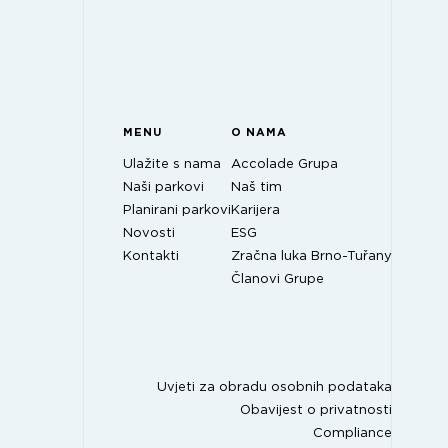
MENU
O NAMA
Ulažite s nama
Accolade Grupa
Naši parkovi
Naš tim
Planirani parkovi
Karijera
Novosti
ESG
Kontakti
Zračna luka Brno-Tuřany
Članovi Grupe
Uvjeti za obradu osobnih podataka
Obavijest o privatnosti
Compliance