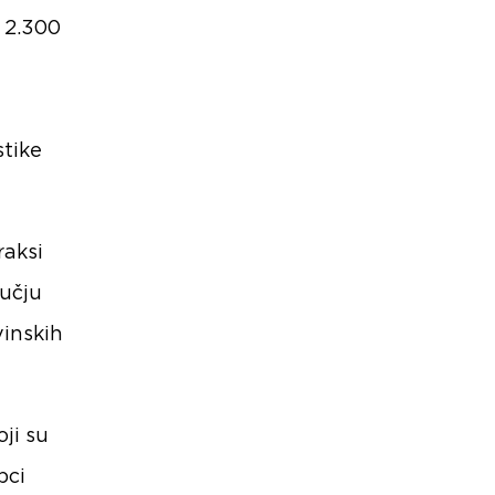
o 2.300
stike
raksi
ručju
vinskih
ji su
bci