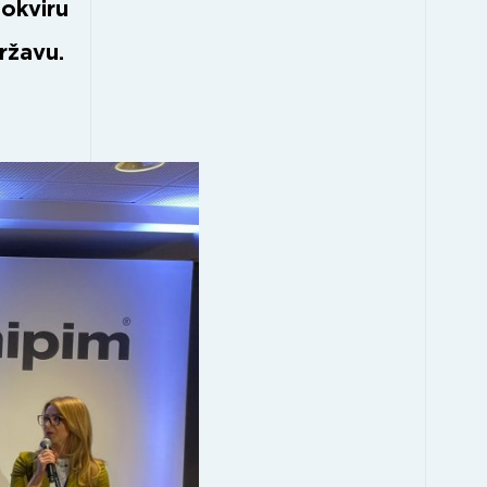
 okviru
ržavu.