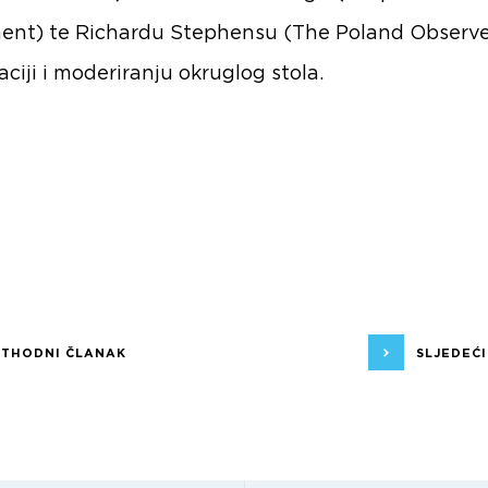
ent)
te
Richardu Stephensu
(The Poland Observe
ciji i moderiranju okruglog stola.
ETHODNI ČLANAK
SLJEDEĆ