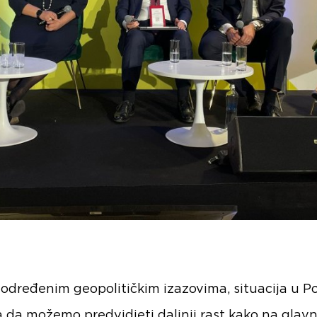
određenim geopolitičkim izazovima, situacija u Po
a da možemo predvidjeti daljnji rast kako na glavn