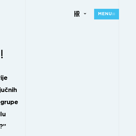
HR
MENU
!
ije
jučnih
 grupe
lu
?”