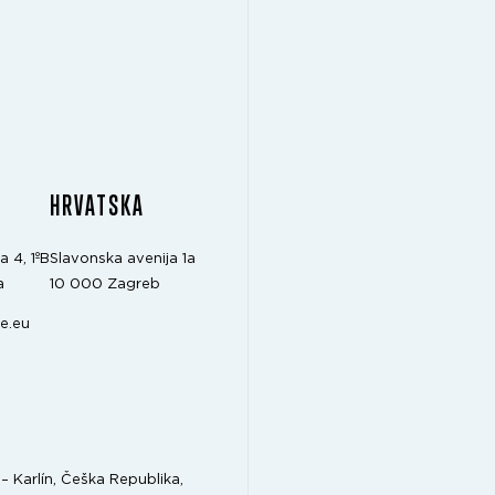
A
HRVATSKA
a 4, 1ºB
Slavonska avenija 1a
a
10 000 Zagreb
e.eu
 Karlín, Češka Republika,