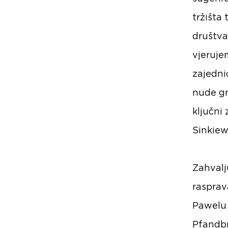
tržišta 
društva
vjeruje
zajedni
nude gr
ključni
Sinkiew
Zahvalj
raspra
Pawelu 
Pfandb