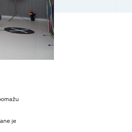
 pomažu
šane je