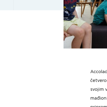
Accolad
četvero
svojim 
mađioni