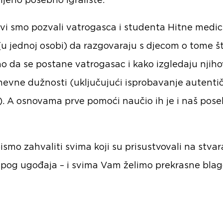
ljeno posebno igralište.
vi smo pozvali vatrogasca i studenta Hitne medic
(u jednoj osobi) da razgovaraju s djecom o tome št
o da se postane vatrogasac i kako izgledaju njih
evne dužnosti (uključujući isprobavanje autenti
. A osnovama prve pomoći naučio ih je i naš pose
bismo zahvaliti svima koji su prisustvovali na stva
jepog ugođaja – i svima Vam želimo prekrasne bla