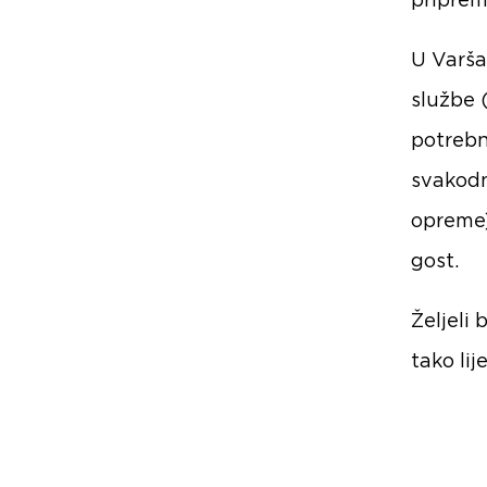
priprem
U Varša
službe 
potrebn
svakodn
opreme)
gost.
Željeli 
tako li