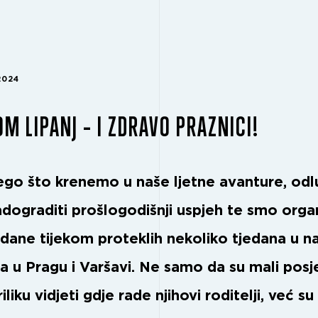
2024
M LIPANJ – I ZDRAVO PRAZNICI!
nego što krenemo u naše ljetne avanture, odlu
dograditi prošlogodišnji uspjeh te smo organi
 dane tijekom proteklih nekoliko tjedana u n
 u Pragu i Varšavi. Ne samo da su mali posjet
riliku vidjeti gdje rade njihovi roditelji, već su