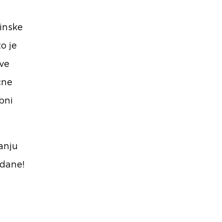
inske
o je
ove
čne
bni
ranju
gdane!