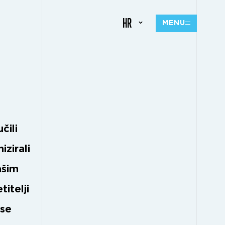
HR
MENU
čili
zirali
ašim
itelji
 se