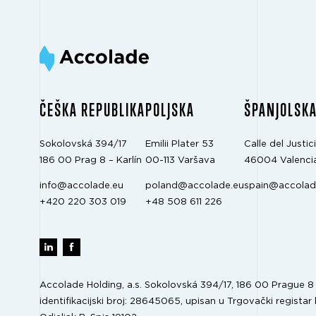
ČEŠKA REPUBLIKA
POLJSKA
ŠPANJOLSK
Sokolovská 394/17
Emilii Plater 53
Calle del Justici
186 00 Prag 8 – Karlín
00-113 Varšava
46004 Valenci
info@accolade.eu
poland@accolade.eu
spain@accolad
+420 220 303 019
+48 508 611 226
Accolade Holding, a.s. Sokolovská 394/17, 186 00 Prague 8 –
identifikacijski broj: 28645065, upisan u Trgovački registar 