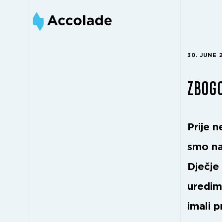
30. JUNE 
ZBOGO
Prije 
smo na
Dječje
uredima
imali p