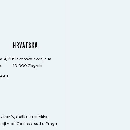
A
HRVATSKA
a 4, 1ºB
Slavonska avenija 1a
a
10 000 Zagreb
e.eu
 Karlín, Češka Republika,
koji vodi Općinski sud u Pragu,