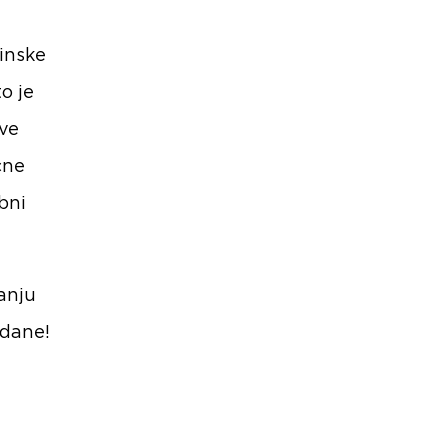
inske
o je
ove
čne
bni
ranju
gdane!