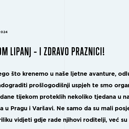
2024
M LIPANJ – I ZDRAVO PRAZNICI!
nego što krenemo u naše ljetne avanture, odlu
dograditi prošlogodišnji uspjeh te smo organi
 dane tijekom proteklih nekoliko tjedana u n
 u Pragu i Varšavi. Ne samo da su mali posjet
riliku vidjeti gdje rade njihovi roditelji, već su