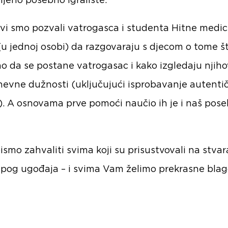
ljeno posebno igralište.
vi smo pozvali vatrogasca i studenta Hitne medic
(u jednoj osobi) da razgovaraju s djecom o tome št
o da se postane vatrogasac i kako izgledaju njih
evne dužnosti (uključujući isprobavanje autenti
. A osnovama prve pomoći naučio ih je i naš pose
bismo zahvaliti svima koji su prisustvovali na stva
jepog ugođaja – i svima Vam želimo prekrasne bla