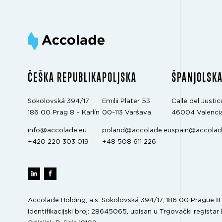
ČEŠKA REPUBLIKA
POLJSKA
ŠPANJOLSK
Sokolovská 394/17
Emilii Plater 53
Calle del Justici
186 00 Prag 8 – Karlín
00-113 Varšava
46004 Valenci
info@accolade.eu
poland@accolade.eu
spain@accolad
+420 220 303 019
+48 508 611 226
Accolade Holding, a.s. Sokolovská 394/17, 186 00 Prague 8 –
identifikacijski broj: 28645065, upisan u Trgovački registar 