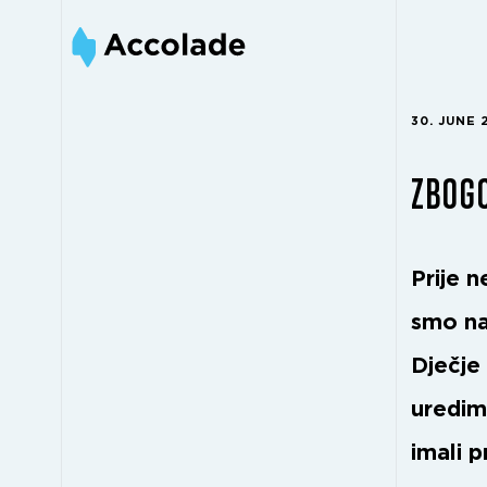
30. JUNE 
ZBOGO
Prije 
smo na
Dječje
uredima
imali p