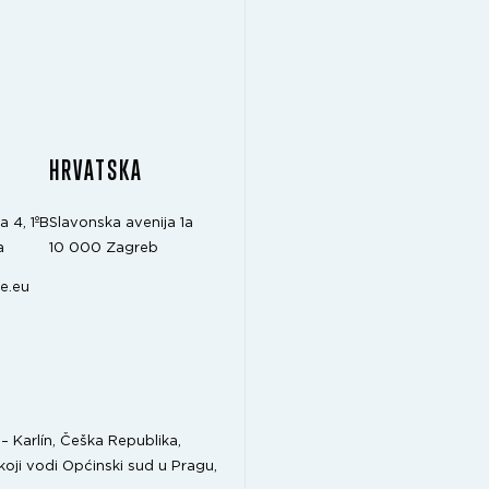
A
HRVATSKA
a 4, 1ºB
Slavonska avenija 1a
a
10 000 Zagreb
e.eu
 Karlín, Češka Republika,
koji vodi Općinski sud u Pragu,