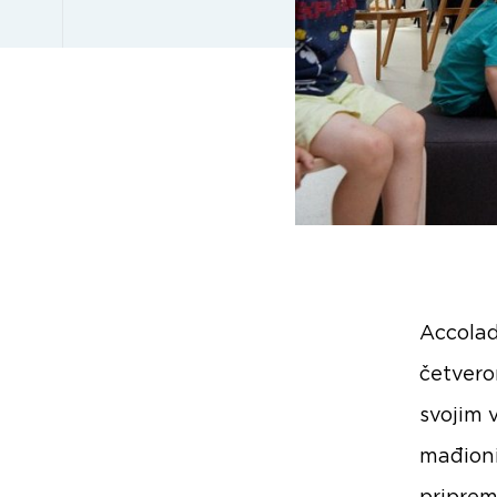
Accolad
četvero
svojim 
mađioni