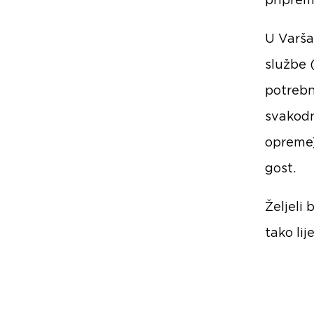
priprem
U Varša
službe 
potrebn
svakodn
opreme)
gost.
Željeli 
tako li