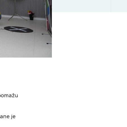
 pomažu
šane je