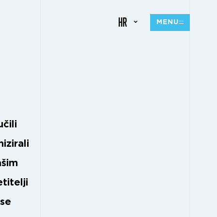
HR
MENU
čili
zirali
ašim
itelji
 se