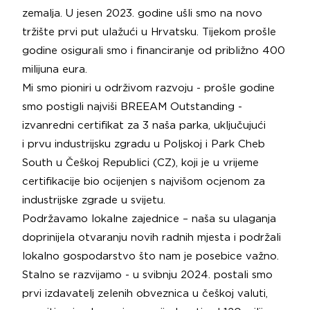
zemalja. U jesen 2023. godine ušli smo na novo
tržište prvi put ulažući u Hrvatsku. Tijekom prošle
godine osigurali smo i financiranje od približno 400
milijuna eura.
Mi smo pioniri u održivom razvoju - prošle godine
smo postigli najviši BREEAM Outstanding -
izvanredni certifikat za 3 naša parka, uključujući
i prvu industrijsku zgradu u Poljskoj i Park Cheb
South u Češkoj Republici (CZ), koji je u vrijeme
certifikacije bio ocijenjen s najvišom ocjenom za
industrijske zgrade u svijetu.
Podržavamo lokalne zajednice – naša su ulaganja
doprinijela otvaranju novih radnih mjesta i podržali
lokalno gospodarstvo što nam je posebice važno.
Stalno se razvijamo - u svibnju 2024. postali smo
prvi izdavatelj zelenih obveznica u češkoj valuti,