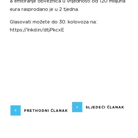
a emitiranje obveznica u vrijednosti od 120 milijuna
eura rasprodano je u 2 tjedna.
Glasovati možete do 30. kolovoza na:
https://lnkd.in/dtjPkcxE
SLJEDEĆI ČLANAK
PRETHODNI ČLANAK