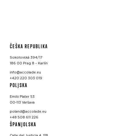
ČEŠKA REPUBLIKA
Sokolovská 394/17
186 00 Prag 8 – Karlín
info@accolade.eu
+420 220 303 019
POLJSKA
Emilii Plater 53
00-113 Varšava
poland@accolade.eu
+48 508 611 226
ŠPANJOLSKA
Calle del Justicia 4, 1ºB