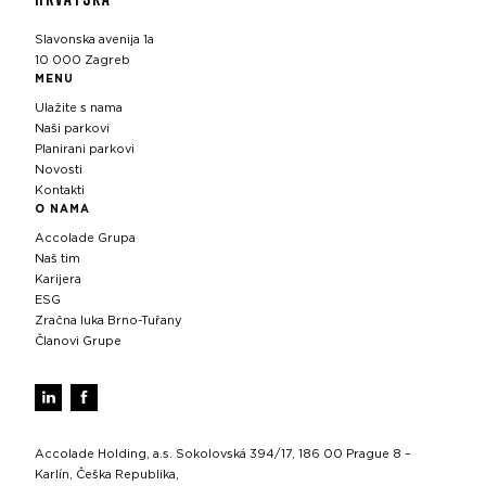
Slavonska avenija 1a
10 000 Zagreb
MENU
Ulažite s nama
Naši parkovi
Planirani parkovi
Novosti
Kontakti
O NAMA
Accolade Grupa
Naš tim
Karijera
ESG
Zračna luka Brno-Tuřany
Članovi Grupe
Accolade Holding, a.s. Sokolovská 394/17, 186 00 Prague 8 –
Karlín, Češka Republika,