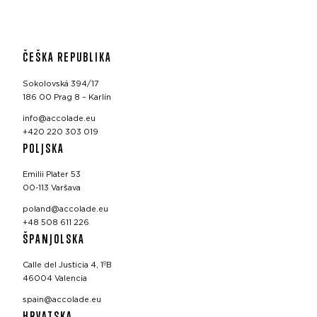
ČEŠKA REPUBLIKA
Sokolovská 394/17
186 00 Prag 8 – Karlín
info@accolade.eu
+420 220 303 019
POLJSKA
Emilii Plater 53
00-113 Varšava
poland@accolade.eu
+48 508 611 226
ŠPANJOLSKA
Calle del Justicia 4, 1ºB
46004 Valencia
spain@accolade.eu
HRVATSKA