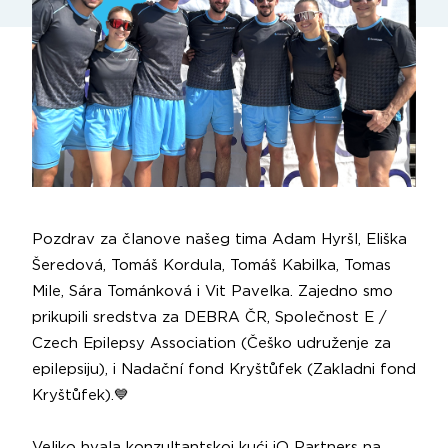
Pozdrav za članove našeg tima
Adam Hyršl
,
Eliška
Šeredová
,
Tomáš Kordula
,
Tomáš Kabilka
,
Tomas
Mile
,
Sára Tománková
i
Vit Pavelka
. Zajedno smo
prikupili sredstva za
DEBRA ČR
,
Společnost E /
Czech Epilepsy Association
(Češko udruženje za
epilepsiju), i
Nadační fond Kryštůfek
(Zakladni fond
Kryštůfek).💙
Veliko hvala konzultantskoj kući
iO Partners
na