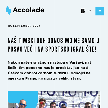
HR
10. SEPTEMBER 2024
NAŠ TIMSKI DUH DONOSIMO NE SAMO U
POSAO VEĆ I NA SPORTSKO IGRALIŠTE!
Nakon našeg snažnog nastupa u Varšavi, naš
češki tim ponosno nas je predstavljao na 8.
Češkom dobrotvornom turniru u odbojci na
pijesku u Pragu, igrajući za veliku stvar.