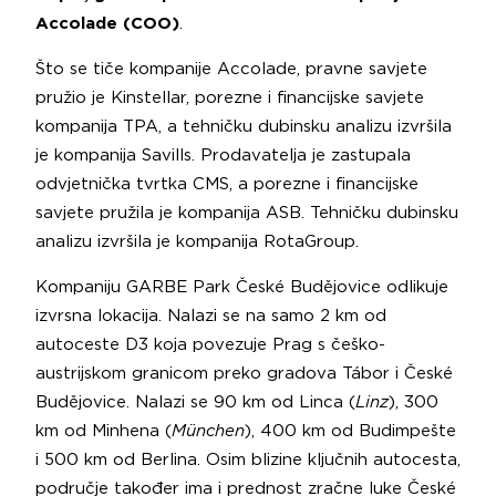
Accolade (COO)
.
Što se tiče kompanije Accolade, pravne savjete
pružio je Kinstellar, porezne i financijske savjete
kompanija TPA, a tehničku dubinsku analizu izvršila
je kompanija Savills. Prodavatelja je zastupala
odvjetnička tvrtka CMS, a porezne i financijske
savjete pružila je kompanija ASB. Tehničku dubinsku
analizu izvršila je kompanija RotaGroup.
Kompaniju GARBE Park České Budějovice odlikuje
izvrsna lokacija. Nalazi se na samo 2 km od
autoceste D3 koja povezuje Prag s češko-
austrijskom granicom preko gradova Tábor i České
Budějovice. Nalazi se 90 km od Linca (
Linz
), 300
km od Minhena (
München
), 400 km od Budimpešte
i 500 km od Berlina. Osim blizine ključnih autocesta,
područje također ima i prednost zračne luke České