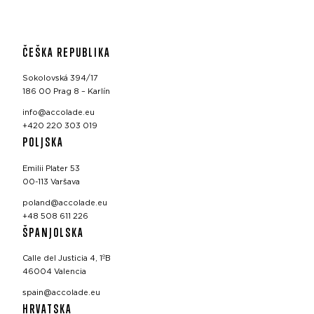
ČEŠKA REPUBLIKA
Sokolovská 394/17
186 00 Prag 8 – Karlín
info@accolade.eu
+420 220 303 019
POLJSKA
Emilii Plater 53
00-113 Varšava
poland@accolade.eu
+48 508 611 226
ŠPANJOLSKA
Calle del Justicia 4, 1ºB
46004 Valencia
spain@accolade.eu
HRVATSKA