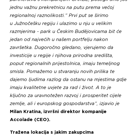
jednu važnu prekretnicu na putu prema većoj
regionalnoj raznolikosti.“ Prvi put se širimo
u Južnočešku regiju i ulazimo u nju u velikim
razmjerima - park u Českim Budějovicama bit će
jedan od najvećih u našem portfelju nakon
završetka. Dugoročno gledano, vjerujemo da
investicije u regije i njihova prirodna središta,
poput regionalnih prijestolnica, imaju temeljnog
smisla. Pomažemo u stvaranju novih prilika te
dajemo ljudima razlog da ostanu na mjestima gdje
imaju kvalitetne uvjete za rad i život. A to je
ključno za uravnotežen razvoj i prosperitet cijele
zemlje, ali i europskog gospodarstva“, izjavio je
Milan Kratina, izvršni direktor kompanije
Accolade (CEO).
Tražena lokacija s jakim zakupcima