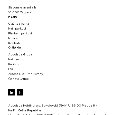
Slavonska avenija 1a
10 000 Zagreb
MENU
Ulažite s nama
Naši parkovi
Planirani parkovi
Novosti
Kontakti
O NAMA
Accolade Grupa
Naš tim
Karijera
ESG
Zračna luka Brno-Tuřany
Članovi Grupe
Accolade Holding, a.s. Sokolovská 394/17, 186 00 Prague 8 –
Karlín, Češka Republika,