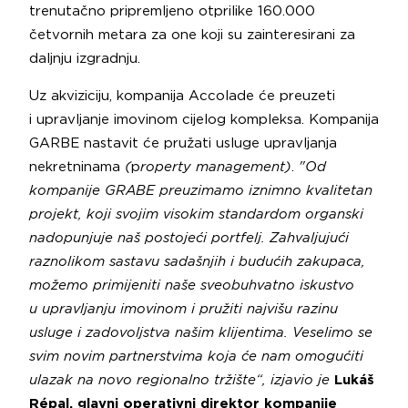
trenutačno pripremljeno otprilike 160.000
četvornih metara za one koji su zainteresirani za
daljnju izgradnju.
Uz akviziciju, kompanija Accolade će preuzeti
i upravljanje imovinom cijelog kompleksa. Kompanija
GARBE nastavit će pružati usluge upravljanja
nekretninama
(
p
roperty management)
.
"Od
kompanije GRABE preuzimamo iznimno kvalitetan
projekt, koji svojim visokim standardom organski
nadopunjuje naš postojeći portfelj. Zahvaljujući
raznolikom sastavu sadašnjih i budućih zakupaca,
možemo primijeniti naše sveobuhvatno iskustvo
u upravljanju imovinom i pružiti najvišu razinu
usluge i zadovoljstva našim klijentima. Veselimo se
svim novim partnerstvima koja će nam omogućiti
ulazak na novo regionalno tržište“, izjavio je
Lukáš
Répal, glavni operativni direktor kompanije