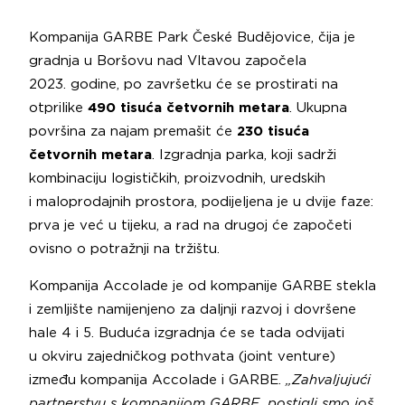
Kompanija GARBE Park České Budějovice, čija je
gradnja u Boršovu nad Vltavou započela
2023. godine, po završetku će se prostirati na
otprilike
490 tisuća četvornih metara
. Ukupna
površina za najam premašit će
230 tisuća
četvornih metara
. Izgradnja parka, koji sadrži
kombinaciju logističkih, proizvodnih, uredskih
i maloprodajnih prostora, podijeljena je u dvije faze:
prva je već u tijeku, a rad na drugoj će započeti
ovisno o potražnji na tržištu.
Kompanija Accolade je od kompanije GARBE stekla
i zemljište namijenjeno za daljnji razvoj i dovršene
hale 4 i 5. Buduća izgradnja će se tada odvijati
u okviru zajedničkog pothvata (joint venture)
između kompanija Accolade i GARBE.
„Zahvaljujući
partnerstvu s kompanijom GARBE, postigli smo još