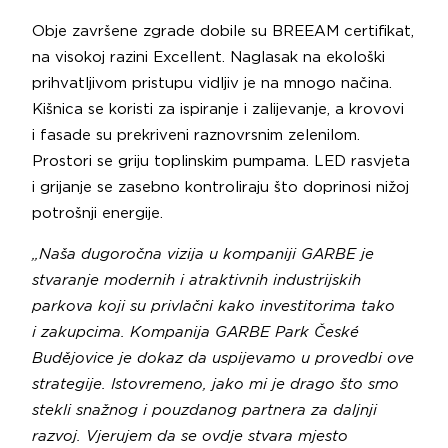
Obje završene zgrade dobile su BREEAM certifikat,
na visokoj razini Excellent. Naglasak na ekološki
prihvatljivom pristupu vidljiv je na mnogo načina.
Kišnica se koristi za ispiranje i zalijevanje, a krovovi
i fasade su prekriveni raznovrsnim zelenilom.
Prostori se griju toplinskim pumpama. LED rasvjeta
i grijanje se zasebno kontroliraju što doprinosi nižoj
potrošnji energije.
„Naša dugoročna vizija u kompaniji GARBE je
stvaranje modernih i atraktivnih industrijskih
parkova koji su privlačni kako investitorima tako
i zakupcima. Kompanija GARBE Park České
Budějovice je dokaz da uspijevamo u provedbi ove
strategije. Istovremeno, jako mi je drago što smo
stekli snažnog i pouzdanog partnera za daljnji
razvoj. Vjerujem da se ovdje stvara mjesto