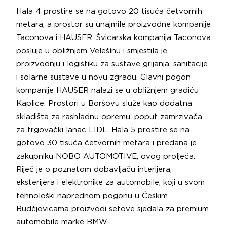
Hala 4 prostire se na gotovo 20 tisuća četvornih
metara, a prostor su unajmile proizvodne kompanije
Taconova i HAUSER. Švicarska kompanija Taconova
posluje u obližnjem Velešínu i smjestila je
proizvodnju i logistiku za sustave grijanja, sanitacije
i solarne sustave u novu zgradu. Glavni pogon
kompanije HAUSER nalazi se u obližnjem gradiću
Kaplice. Prostori u Boršovu služe kao dodatna
skladišta za rashladnu opremu, poput zamrzivača
za trgovački lanac LIDL. Hala 5 prostire se na
gotovo 30 tisuća četvornih metara i predana je
zakupniku NOBO AUTOMOTIVE, ovog proljeća.
Riječ je o poznatom dobavljaču interijera,
eksterijera i elektronike za automobile, koji u svom
tehnološki naprednom pogonu u Českim
Budějovicama proizvodi setove sjedala za premium
automobile marke BMW.