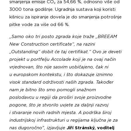
smanjenja emisije CO₂ za 54,66 %, odnosno više od
3000 tona godišnje. Ugradnja sustava koji koristi
kišnicu za ispiranje dovela je do smanjenja potrošnje
pitke vode za više od 66 %.
„Samo oko tri posto zgrada koje traže „BREEAM
New Construction certificate“, na razini
„Outstanding“ dobit će taj certifikat.“ Ovo je deveti
projekt u portfelju Accolade koji je na ovaj način
vrjednovan, što nije sasvim uobičajeno, čak ni
u europskom kontekstu, i što dokazuje iznimno
visok standard održivosti naših zgrada. Također
nam je bitno što smo pomogli snažnom
poslodavcu u regiji da proširi svoje proizvodne
pogone, što je stvorilo uvjete za daljnji razvoj
i stvaranje novih radnih mjesta. A podrška široj
industrijskoj infrastrukturi u regijama ključna je za
nas dugoročno", izjavljuje
Jiří Stránský, voditelj