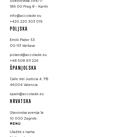
Sokolovská 394/17
186 00 Prag 8 – Karlín
info@accolade.eu
+420 220 303 019
POLJSKA
Emilii Plater 53
00-113 Varšava
poland@accolade.eu
+48 508 611 226
ŠPANJOLSKA
Calle del Justicia 4, 1ºB
46004 Valencia
spain@accolade.eu
HRVATSKA
Slavonska avenija 1a
10 000 Zagreb
MENU
Ulažite s nama