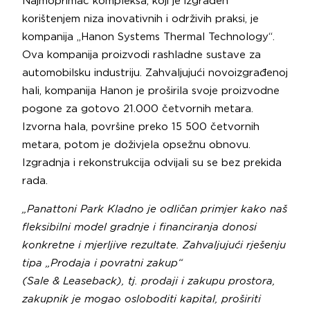
Najmoprimac kompleksa, koji je izgrađen
korištenjem niza inovativnih i održivih praksi, je
kompanija „Hanon Systems Thermal Technology“.
Ova kompanija proizvodi rashladne sustave za
automobilsku industriju. Zahvaljujući novoizgrađenoj
hali, kompanija Hanon je proširila svoje proizvodne
pogone za gotovo 21.000 četvornih metara.
Izvorna hala, površine preko 15 500 četvornih
metara, potom je doživjela opsežnu obnovu.
Izgradnja i rekonstrukcija odvijali su se bez prekida
rada.
„Panattoni Park Kladno je odličan primjer kako naš
fleksibilni model gradnje i financiranja donosi
konkretne i mjerljive rezultate. Zahvaljujući rješenju
tipa „Prodaja i povratni zakup“
(Sale & Leaseback), tj. prodaji i zakupu prostora,
zakupnik je mogao osloboditi kapital, proširiti