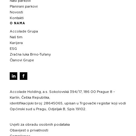
Naši parkovi
Planirani parkovi
Novosti
Kontakti
O NAMA
Accolade Grupa
Naš tim
Karijera
ESG
Zračna luka Brno-Tuřany
Članovi Grupe
Accolade Holding, a.s. Sokolovská 394/17, 186 00 Prague 8 –
Karlín, Češka Republika,
identifikacijski broj: 28645065, upisan u Trgovački registar koji vodi
Općinski sud u Pragu, Odjeljak B, Spis 19102.
Uvjeti za obradu osobnih podataka
Obavijest o privatnosti