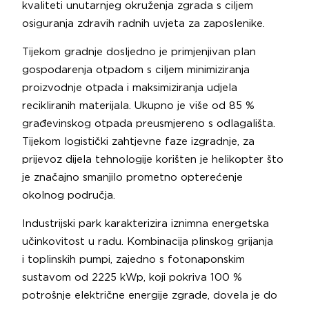
kvaliteti unutarnjeg okruženja zgrada s ciljem
osiguranja zdravih radnih uvjeta za zaposlenike.
Tijekom gradnje dosljedno je primjenjivan plan
gospodarenja otpadom s ciljem minimiziranja
proizvodnje otpada i maksimiziranja udjela
recikliranih materijala. Ukupno je više od 85 %
građevinskog otpada preusmjereno s odlagališta.
Tijekom logistički zahtjevne faze izgradnje, za
prijevoz dijela tehnologije korišten je helikopter što
je značajno smanjilo prometno opterećenje
okolnog područja.
Industrijski park karakterizira iznimna energetska
učinkovitost u radu. Kombinacija plinskog grijanja
i toplinskih pumpi, zajedno s fotonaponskim
sustavom od 2225 kWp, koji pokriva 100 %
potrošnje električne energije zgrade, dovela je do