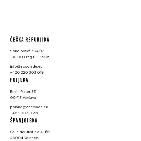
ČEŠKA REPUBLIKA
Sokolovská 394/17
186 00 Prag 8 – Karlín
info@accolade.eu
+420 220 303 019
POLJSKA
Emilii Plater 53
00-113 Varšava
poland@accolade.eu
+48 508 611 226
ŠPANJOLSKA
Calle del Justicia 4, 1ºB
46004 Valencia