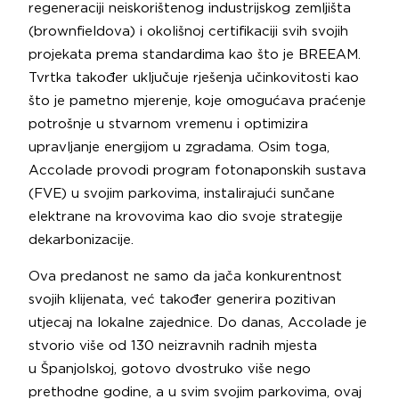
regeneraciji neiskorištenog industrijskog zemljišta
(brownfieldova) i okolišnoj certifikaciji svih svojih
projekata prema standardima kao što je BREEAM.
Tvrtka također uključuje rješenja učinkovitosti kao
što je pametno mjerenje, koje omogućava praćenje
potrošnje u stvarnom vremenu i optimizira
upravljanje energijom u zgradama. Osim toga,
Accolade provodi program fotonaponskih sustava
(FVE) u svojim parkovima, instalirajući sunčane
elektrane na krovovima kao dio svoje strategije
dekarbonizacije.
Ova predanost ne samo da jača konkurentnost
svojih klijenata, već također generira pozitivan
utjecaj na lokalne zajednice. Do danas, Accolade je
stvorio više od 130 neizravnih radnih mjesta
u Španjolskoj, gotovo dvostruko više nego
prethodne godine, a u svim svojim parkovima, ovaj