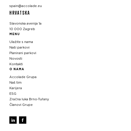
spain@accolade.eu
HRVATSKA
Slavonska avenija 1a
10 000 Zagreb
MENU
Ulažite s nama
Naši parkovi
Planirani parkovi
Novosti
Kontakti
O NAMA
Accolade Grupa
Naš tim
Karijera
ESG
Zračna luka Brno-Tuřany
Članovi Grupe