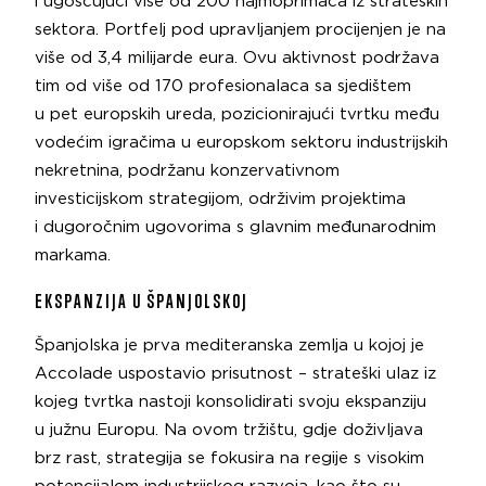
i ugošćujući više od 200 najmoprimaca iz strateških
sektora. Portfelj pod upravljanjem procijenjen je na
više od 3,4 milijarde eura. Ovu aktivnost podržava
tim od više od 170 profesionalaca sa sjedištem
u pet europskih ureda, pozicionirajući tvrtku među
vodećim igračima u europskom sektoru industrijskih
nekretnina, podržanu konzervativnom
investicijskom strategijom, održivim projektima
i dugoročnim ugovorima s glavnim međunarodnim
markama.
EKSPANZIJA U ŠPANJOLSKOJ
Španjolska je prva mediteranska zemlja u kojoj je
Accolade uspostavio prisutnost – strateški ulaz iz
kojeg tvrtka nastoji konsolidirati svoju ekspanziju
u južnu Europu. Na ovom tržištu, gdje doživljava
brz rast, strategija se fokusira na regije s visokim