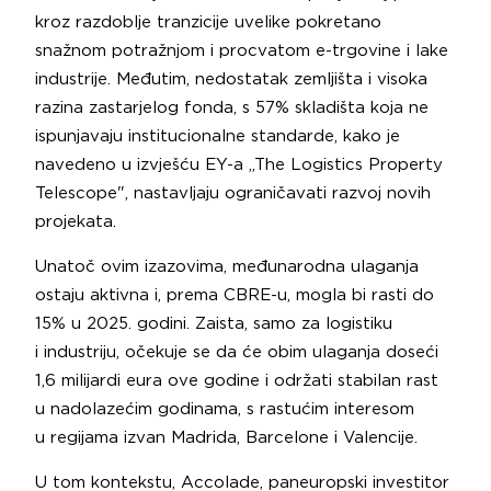
kroz razdoblje tranzicije uvelike pokretano
snažnom potražnjom i procvatom e-trgovine i lake
industrije. Međutim, nedostatak zemljišta i visoka
razina zastarjelog fonda, s 57% skladišta koja ne
ispunjavaju institucionalne standarde, kako je
navedeno u izvješću EY-a „The Logistics Property
Telescope", nastavljaju ograničavati razvoj novih
projekata.
Unatoč ovim izazovima, međunarodna ulaganja
ostaju aktivna i, prema CBRE-u, mogla bi rasti do
15% u 2025. godini. Zaista, samo za logistiku
i industriju, očekuje se da će obim ulaganja doseći
1,6 milijardi eura ove godine i održati stabilan rast
u nadolazećim godinama, s rastućim interesom
u regijama izvan Madrida, Barcelone i Valencije.
U tom kontekstu, Accolade, paneuropski investitor