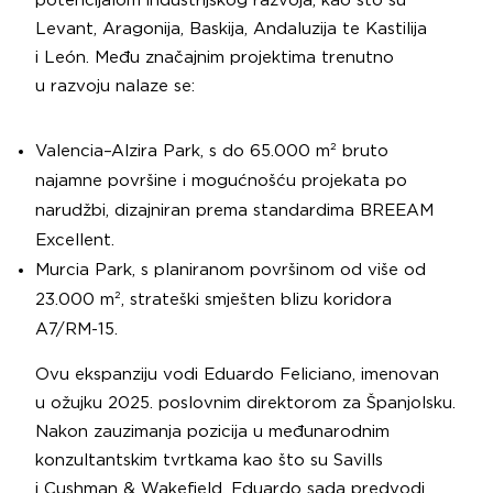
potencijalom industrijskog razvoja, kao što su
Levant, Aragonija, Baskija, Andaluzija te Kastilija
i León. Među značajnim projektima trenutno
u razvoju nalaze se:
Valencia–Alzira Park, s do 65.000 m² bruto
najamne površine i mogućnošću projekata po
narudžbi, dizajniran prema standardima BREEAM
Excellent.
Murcia Park, s planiranom površinom od više od
23.000 m², strateški smješten blizu koridora
A7/RM-15.
Ovu ekspanziju vodi Eduardo Feliciano, imenovan
u ožujku 2025. poslovnim direktorom za Španjolsku.
Nakon zauzimanja pozicija u međunarodnim
konzultantskim tvrtkama kao što su Savills
i Cushman & Wakefield, Eduardo sada predvodi