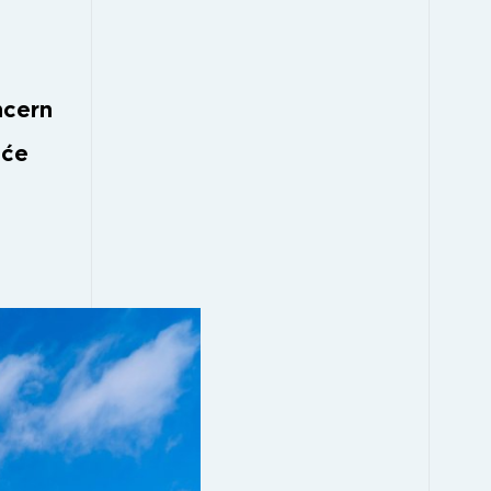
ncern
 će