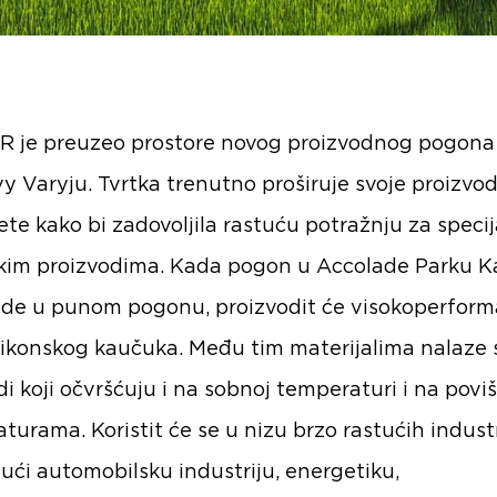
 je preuzeo prostore novog proizvodnog pogona
vy Varyju. Tvrtka trenutno proširuje svoje proizvo
ete kako bi zadovoljila rastuću potražnju za speci
skim proizvodima. Kada pogon u Accolade Parku K
de u punom pogonu, proizvodit će visokoperfor
ilikonskog kaučuka. Među tim materijalima nalaze 
di koji očvršćuju i na sobnoj temperaturi i na pov
turama. Koristit će se u nizu brzo rastućih industr
jući automobilsku industriju, energetiku,