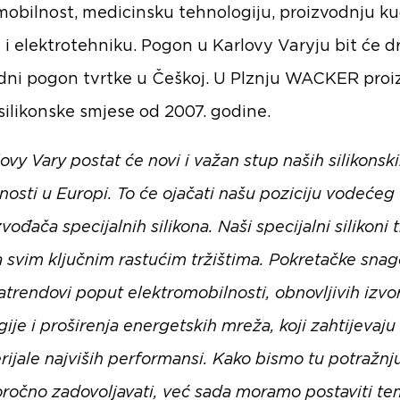
mobilnost, medicinsku tehnologiju, proizvodnju k
 i elektrotehniku. Pogon u Karlovy Varyju bit će d
dni pogon tvrtke u Češkoj. U Plznju WACKER proi
silikonske smjese od 2007. godine.
ovy Vary postat će novi i važan stup naših silikonsk
nosti u Europi. To će ojačati našu poziciju vodećeg
vođača specijalnih silikona. Naši specijalni silikoni 
a svim ključnim rastućim tržištima. Pokretačke snag
trendovi poput elektromobilnosti, obnovljivih izvo
ije i proširenja energetskih mreža, koji zahtijevaju
rijale najviših performansi. Kako bismo tu potražnj
ročno zadovoljavati, već sada moramo postaviti te