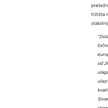
pretežn
tržišta 
stabiln
“Dol
točn
euro
od 2
ulaga
ulaz
kvali
Stva