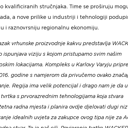
o kvalificiranih stručnjaka. Time se proširuju mog
rada, a nove prilike u industriji i tehnologiji podupi
iju i raznovrsniju regionalnu ekonomiju.
azak vrhunske proizvodnje kakvu predstavlja WAC
o ispunjava viziju s kojom pristupamo svim našim
pskim lokacijama. Kompleks u Karlovy Varyju prip
016. godine s namjerom da privučemo ovako znača
nje. Regija ima velik potencijal i drago nam je da u
i tvrtka s prvorazrednim tehnologijama koja stvara
tetna radna mjesta i planira ovdje djelovati dugi ni
ranje idealnih uvjeta za zakupce ovog tipa nije za 