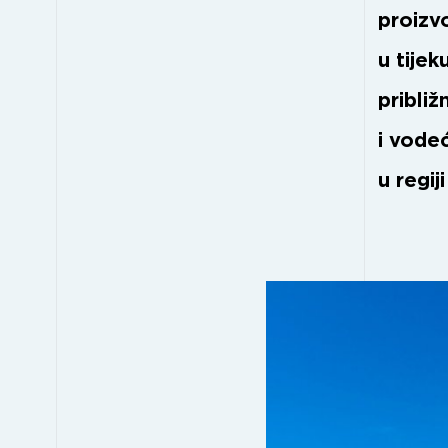
proizv
u tije
pribli
i vodeć
u regij