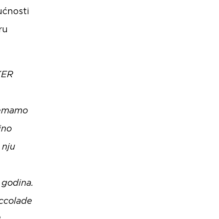
ućnosti
ru
KER
remamo
jno
 nju
z godina.
Accolade