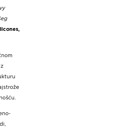
vy
šeg
ilicones,
očnom
uz
rukturu
ajstrože
nošću.
eno-
di,