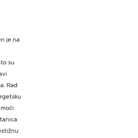
R
en je na
što su
avi
ma. Rad
ergetsku
e moći
stanica
estižnu