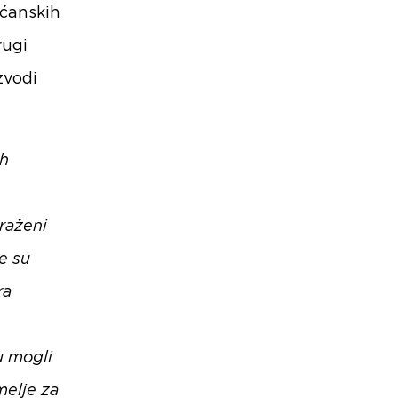
ućanskih
rugi
zvodi
ih
traženi
e su
ra
u mogli
melje za