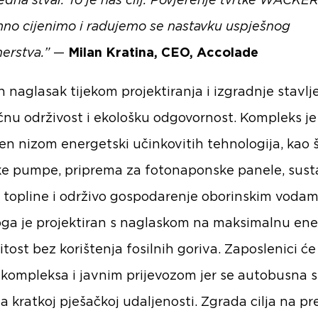
edna stvar. To je naš cilj. Povjerenje tvrtke WACKE
mno cijenimo i radujemo se nastavku uspješnog
nerstva.”
—
Milan Kratina, CEO, Accolade
 naglasak tijekom projektiranja i izgradnje stavlj
nu održivost i ekološku odgovornost. Kompleks je
en nizom energetski učinkovitih tehnologija, kao 
ke pumpe, priprema za fotonaponske panele, sust
 topline i održivo gospodarenje oborinskim voda
oga je projektiran s naglaskom na maksimalnu en
itost bez korištenja fosilnih goriva. Zaposlenici ć
 kompleksa i javnim prijevozom jer se autobusna 
na kratkoj pješačkoj udaljenosti. Zgrada cilja na pr