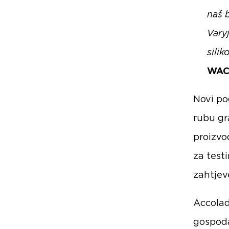
naš 
Vary
silik
WAC
Novi po
rubu gr
proizvo
za testi
zahtjev
Accolad
gospoda