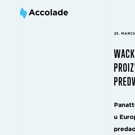
25. MARC
WACK
PROIZ
PREDV
Panatto
u Euro
predao