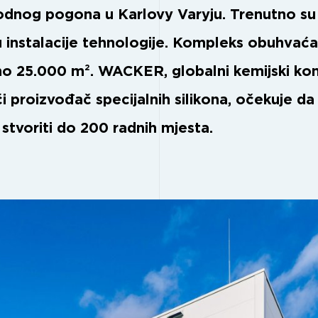
odnog pogona u Karlovy Varyju. Trenutno su
ku instalacije tehnologije. Kompleks obuhvaća
žno 25.000 m². WACKER, globalni kemijski ko
i proizvođač specijalnih silikona, očekuje da
i stvoriti do 200 radnih mjesta.