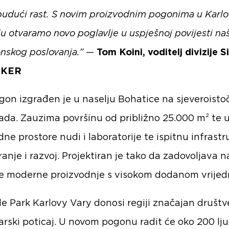
budući rast. S novim proizvodnim pogonima u Karlo
ju otvaramo novo poglavlje u uspješnoj povijesti na
onskog poslovanja.”
—
Tom Koini, voditelj divizije S
KER
gon izgrađen je u naselju Bohatice na sjeveroist
ada. Zauzima površinu od približno 25.000 m² te 
dne prostore nudi i laboratorije te ispitnu infrast
ranje i razvoj. Projektiran je tako da zadovoljava n
e moderne proizvodnje s visokom dodanom vrijed
e Park Karlovy Vary donosi regiji značajan društv
rski poticaj. U novom pogonu radit će oko 200 lju