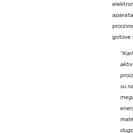
elektro
aparata
proizvo
gotove 
“Karl
aktiv
proiz
su n
mega
energ
mate
dugo