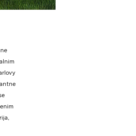
dne
jalnim
arlovy
mantne
se
išenim
ija,