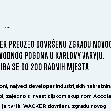
H 2026
ER PREUZEO DOVRŠENU ZGRADU NOVO
VODNOG POGONA U KARLOVY VARYJU.
IĐA SE DO 200 RADNIH MJESTA
ni, najveći developer industrijskih nekretnin
pi, zajedno s investicijskom skupinom Accol
 je tvrtki WACKER dovršenu zgradu novog