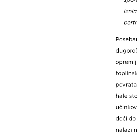
spor
izni
part
Poseban
dugoroč
opremlj
toplins
povrata
hale st
učinkov
doći do
nalazi 