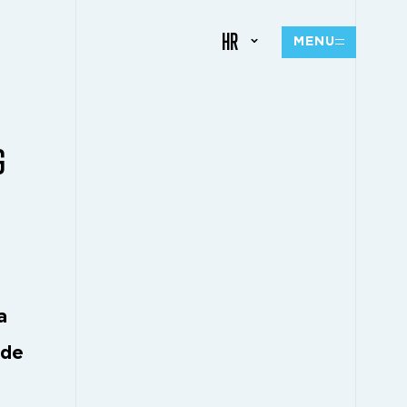
HR
MENU
G
a
ade