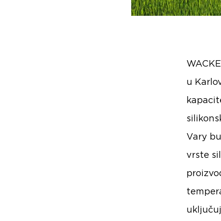
WACKER
u Karlo
kapacit
silikon
Vary bu
vrste s
proizvo
tempera
uključu