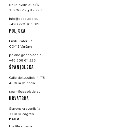
Sokolovská 394/17
186 00 Prag 8 – Karlín
info@accolade.eu
+420 220 303 019
POLJSKA
Emilii Plater 53
00-113 Varšava
poland@accolade.eu
+48 508 611 226
ŠPANJOLSKA
Calle del Justicia 4, 1ºB
46004 Valencia
spain@accolade.eu
HRVATSKA
Slavonska avenija 1a
10 000 Zagreb
MENU
Ulažite s nama