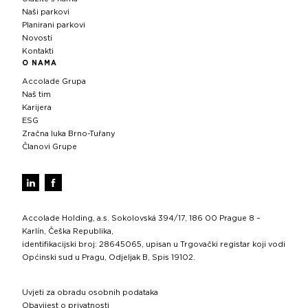
Naši parkovi
Planirani parkovi
Novosti
Kontakti
O NAMA
Accolade Grupa
Naš tim
Karijera
ESG
Zračna luka Brno-Tuřany
Članovi Grupe
Accolade Holding, a.s. Sokolovská 394/17, 186 00 Prague 8 –
Karlín, Češka Republika,
identifikacijski broj: 28645065, upisan u Trgovački registar koji vodi
Općinski sud u Pragu, Odjeljak B, Spis 19102.
Uvjeti za obradu osobnih podataka
Obavijest o privatnosti