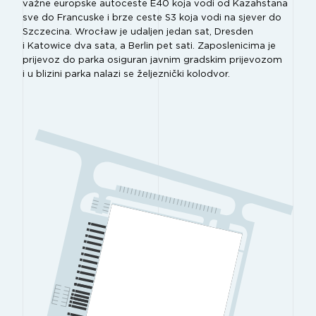
važne europske autoceste E40 koja vodi od Kazahstana
sve do Francuske i brze ceste S3 koja vodi na sjever do
Szczecina. Wrocław je udaljen jedan sat, Dresden
i Katowice dva sata, a Berlin pet sati. Zaposlenicima je
prijevoz do parka osiguran javnim gradskim prijevozom
i u blizini parka nalazi se željeznički kolodvor.