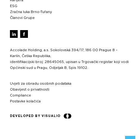
Karijera
ESG
Zračna luka Brno-Tuřany
Članovi Grupe
Accolade Holding, a.s. Sokolovská 394/17, 186 00 Prague 8 –
Karlín, Češka Republika,
identifikacijski broj: 28645065, upisan u Trgovački registar koji vodi
Općinski sud u Pragu, Odjeljak B, Spis 19102.
Uvjeti za obradu osobnih podataka
Obavijest o privatnosti
Compliance
Postavke kolačića
DEVELOPED BY VISUALIO