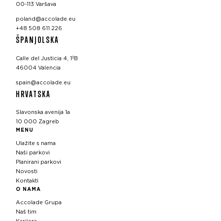
00-113 Varšava
poland@accolade.eu
+48 508 611 226
ŠPANJOLSKA
Calle del Justicia 4, 1ºB
46004 Valencia
spain@accolade.eu
HRVATSKA
Slavonska avenija 1a
10 000 Zagreb
MENU
Ulažite s nama
Naši parkovi
Planirani parkovi
Novosti
Kontakti
O NAMA
Accolade Grupa
Naš tim