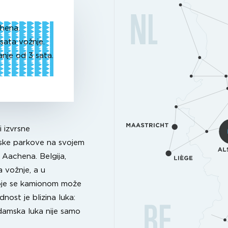
hena.
sata vožnje.
anje od 3 sata.
i izvrsne
ijske parkove na svojem
 Aachena. Belgija,
 vožnje, a u
 koje se kamionom može
nost je blizina luka:
amska luka nije samo