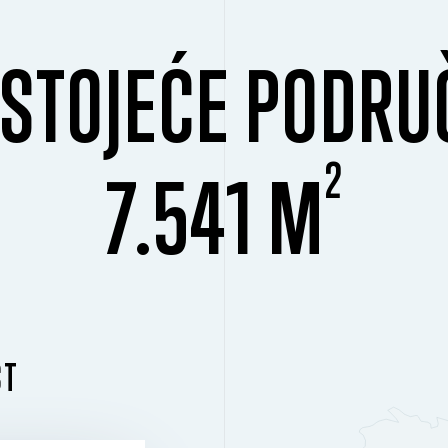
STOJEĆE PODRU
2
7.541 M
ST