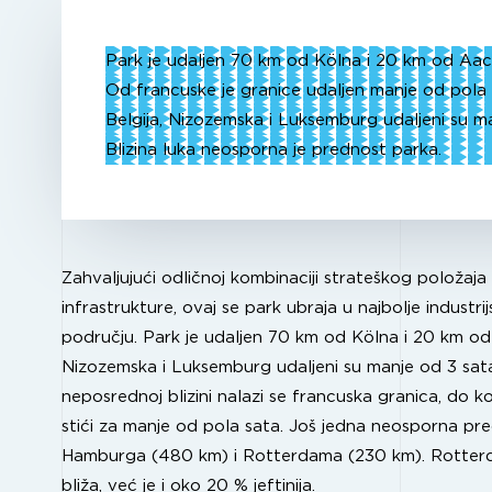
Park je udaljen 70 km od Kölna i 20 km od Aac
Od francuske je granice udaljen manje od pola 
Belgija, Nizozemska i Luksemburg udaljeni su m
Blizina luka neosporna je prednost parka.
Zahvaljujući odličnoj kombinaciji strateškog položaja 
infrastrukture, ovaj se park ubraja u najbolje industr
području. Park je udaljen 70 km od Kölna i 20 km od
Nizozemska i Luksemburg udaljeni su manje od 3 sata
neposrednoj blizini nalazi se francuska granica, do
stići za manje od pola sata. Još jedna neosporna pred
Hamburga (480 km) i Rotterdama (230 km). Rotterd
bliža, već je i oko 20 % jeftinija.