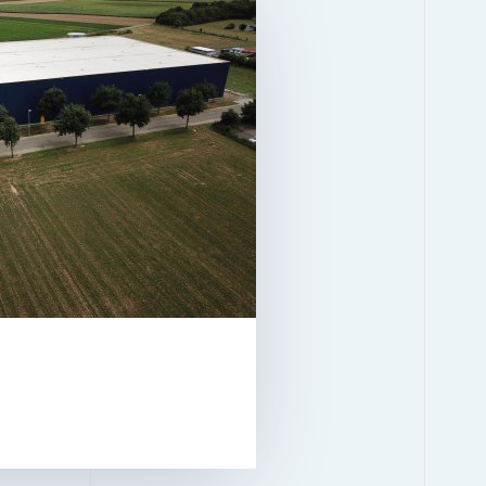
ZGRADA 1.1
2
7.541 M
STANJE
U FONDU OD
DGNB