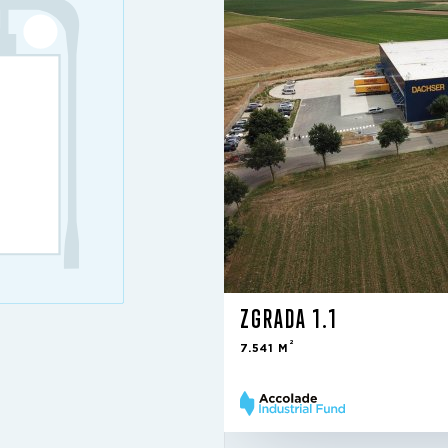
ZGRADA 1.1
Iznajmljeno
2
7.541 M
3Q 2019
Gold