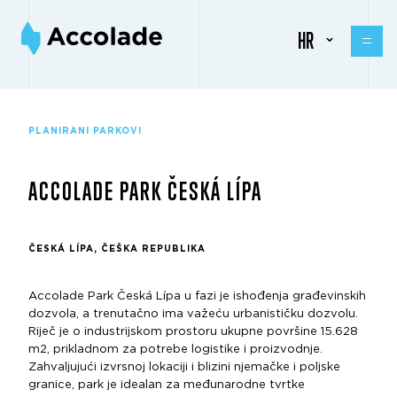
HR
PLANIRANI PARKOVI
ACCOLADE PARK ČESKÁ LÍPA
ČESKÁ LÍPA, ČEŠKA REPUBLIKA
Accolade Park Česká Lípa u fazi je ishođenja građevinskih
dozvola, a trenutačno ima važeću urbanističku dozvolu.
Riječ je o industrijskom prostoru ukupne površine 15.628
m2, prikladnom za potrebe logistike i proizvodnje.
Zahvaljujući izvrsnoj lokaciji i blizini njemačke i poljske
granice, park je idealan za međunarodne tvrtke