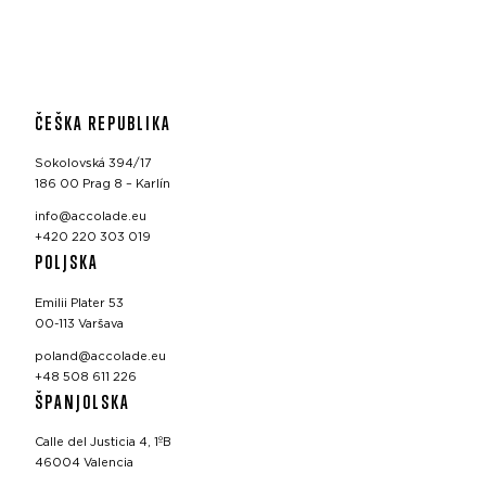
ČEŠKA REPUBLIKA
Sokolovská 394/17
186 00 Prag 8 – Karlín
info@accolade.eu
+420 220 303 019
POLJSKA
Emilii Plater 53
00-113 Varšava
poland@accolade.eu
+48 508 611 226
ŠPANJOLSKA
Calle del Justicia 4, 1ºB
46004 Valencia