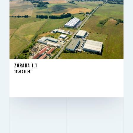
Za zakup - novogradnja
STANJE
-
U FONDU OD
2
15.629 m
ZA UNAJMLJIVANJE
12 m
VISINA
ZGRADA 1.1
12x24
STUPOVI
2
15.628 M
Excellent
BREEAM
ZA ZAKUP