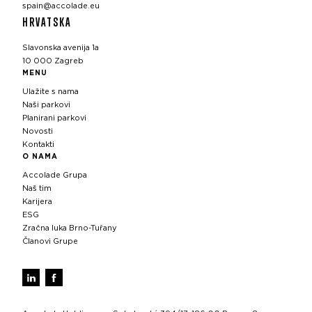
spain@accolade.eu
HRVATSKA
Slavonska avenija 1a
10 000 Zagreb
MENU
Ulažite s nama
Naši parkovi
Planirani parkovi
Novosti
Kontakti
O NAMA
Accolade Grupa
Naš tim
Karijera
ESG
Zračna luka Brno-Tuřany
Članovi Grupe