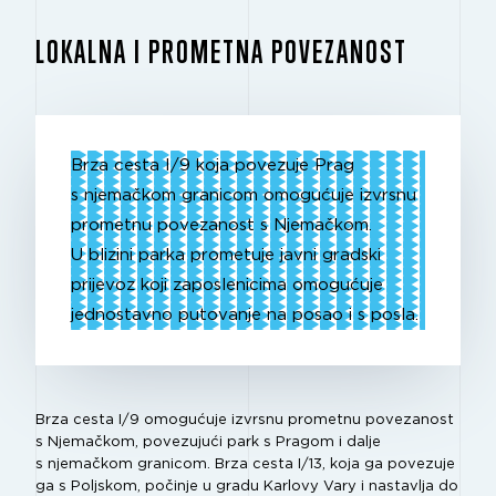
LOKALNA I PROMETNA POVEZANOST
Brza cesta I/9 koja povezuje Prag
s njemačkom granicom omogućuje izvrsnu
prometnu povezanost s Njemačkom.
U blizini parka prometuje javni gradski
prijevoz koji zaposlenicima omogućuje
jednostavno putovanje na posao i s posla.
Brza cesta I/9 omogućuje izvrsnu prometnu povezanost
s Njemačkom, povezujući park s Pragom i dalje
s njemačkom granicom. Brza cesta I/13, koja ga povezuje
ga s Poljskom, počinje u gradu Karlovy Vary i nastavlja do