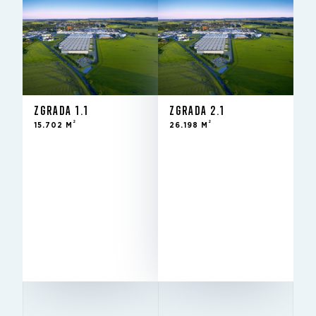
ZGRADA 1.1
ZGRADA 2.1
2
2
15.702 M
26.198 M
ZGRADA 1.1
ZGRADA 2.1
2
2
15.702 M
26.198 M
Za zakup -
STANJE
novogradnja
2
26.198 m
ZA UNAJMLJIVANJE
14.5 m
VISINA
12x24
STUPOVI
Excellent
BREEAM
ZA ZAKUP
Iznajmljeno
STANJE