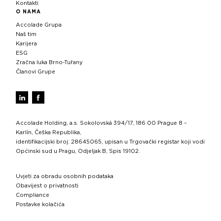
Kontakti
O NAMA
Accolade Grupa
Naš tim
Karijera
ESG
Zračna luka Brno-Tuřany
Članovi Grupe
Accolade Holding, a.s. Sokolovská 394/17, 186 00 Prague 8 –
Karlín, Češka Republika,
identifikacijski broj: 28645065, upisan u Trgovački registar koji vodi
Općinski sud u Pragu, Odjeljak B, Spis 19102.
Uvjeti za obradu osobnih podataka
Obavijest o privatnosti
Compliance
Postavke kolačića