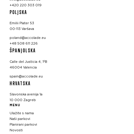
+420 220 303 019
POLJSKA
Emilii Plater 53
00-113 Varšava
poland@accolade.eu
+48 508 611 226
ŠPANJOLSKA
Calle del Justicia 4, 1ºB
46004 Valencia
spain@accolade.eu
HRVATSKA
Slavonska avenija 1a
10 000 Zagreb
MENU
Ulažite s nama
Naši parkovi
Planirani parkovi
Novosti