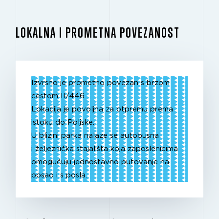
LOKALNA I PROMETNA POVEZANOST
Izvrsno je prometno povezan s brzom
cestom II/446.
Lokacija je povoljna za otpremu prema
istoku do Poljske.
U blizini parka nalaze se autobusna
i željeznička stajališta koja zaposlenicima
omogućuju jednostavno putovanje na
posao i s posla.