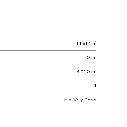
2
14 912 m
2
0 m
2
3 000 m
1
Min. Very Good