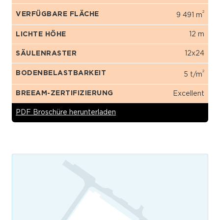
2
VERFÜGBARE FLÄCHE
9 491 m
LICHTE HÖHE
12 m
SÄULENRASTER
12x24
2
BODENBELASTBARKEIT
5 t/m
BREEAM-ZERTIFIZIERUNG
Excellent
PDF Broschüre herunterladen