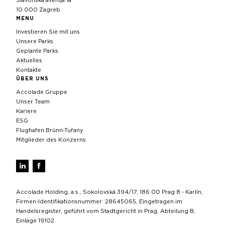
Slavonska avenija 1a
10 000 Zagreb
MENU
Investieren Sie mit uns
Unsere Parks
Geplante Parks
Aktuelles
Kontakte
ÜBER UNS
Accolade Gruppe
Unser Team
Kariere
ESG
Flughafen Brünn-Tuřany
Mitglieder des Konzerns
Accolade Holding, a.s., Sokolovská 394/17, 186 00 Prag 8 - Karlín,
Firmen-Identifikationsnummer: 28645065, Eingetragen im
Handelsregister, geführt vom Stadtgericht in Prag, Abteilung B,
Einlage 19102.