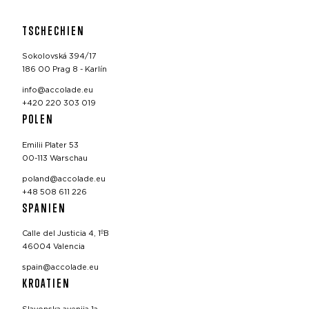
TSCHECHIEN
Sokolovská 394/17
186 00 Prag 8 - Karlín
info@accolade.eu
+420 220 303 019
POLEN
Emilii Plater 53
00-113 Warschau
poland@accolade.eu
+48 508 611 226
SPANIEN
Calle del Justicia 4, 1ºB
46004 Valencia
spain@accolade.eu
KROATIEN