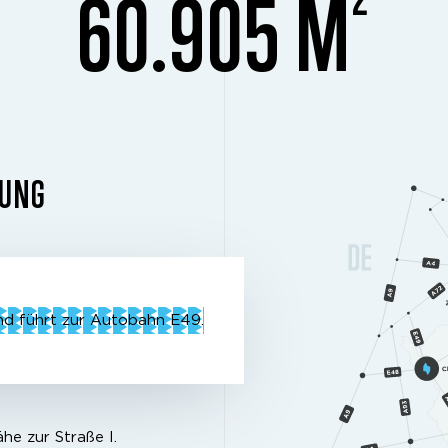
60.905 M
DUNG
und führt zur Autobahn E49.
ähe zur Straße I.