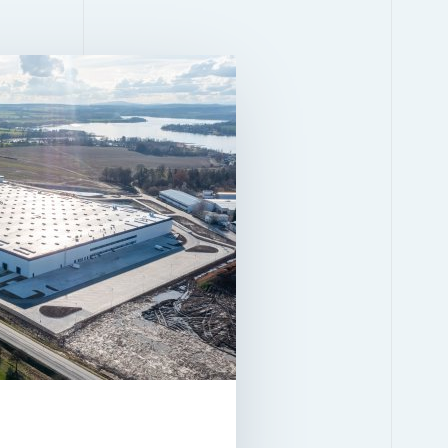
GEBÄUDE 1.1
2
60.905 M