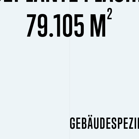
2
79.105 M
GEBÄUDESPEZI