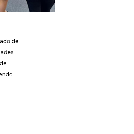
cado de
dades
 de
iendo