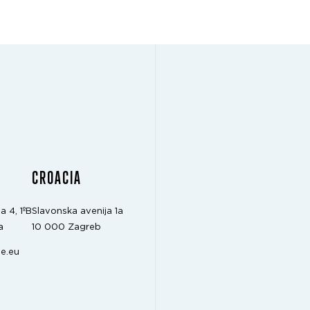
CROACIA
a 4, 1ºB
Slavonska avenija 1a
a
10 000 Zagreb
e.eu