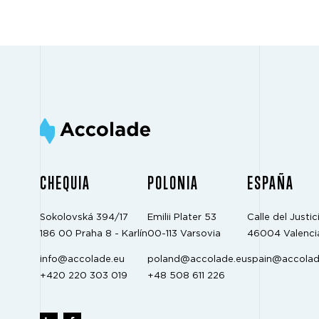
CHEQUIA
POLONIA
ESPAÑA
Sokolovská 394/17
Emilii Plater 53
Calle del Justici
186 00 Praha 8 - Karlín
00-113 Varsovia
46004 Valenci
info@accolade.eu
poland@accolade.eu
spain@accolad
+420 220 303 019
+48 508 611 226