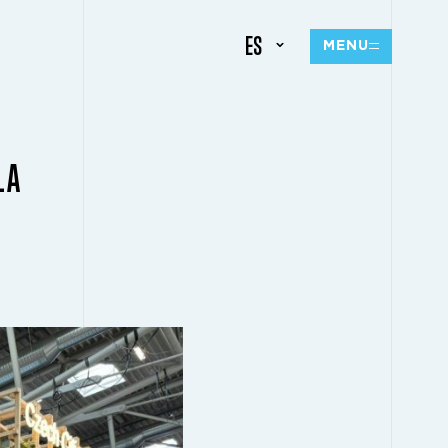
ES
MENU
LA