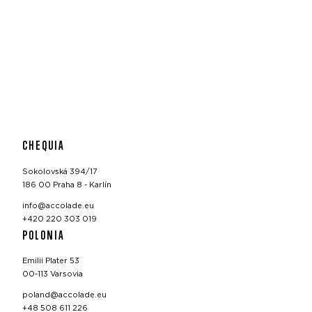
CHEQUIA
Sokolovská 394/17
186 00 Praha 8 - Karlín
info@accolade.eu
+420 220 303 019
POLONIA
Emilii Plater 53
00-113 Varsovia
poland@accolade.eu
+48 508 611 226