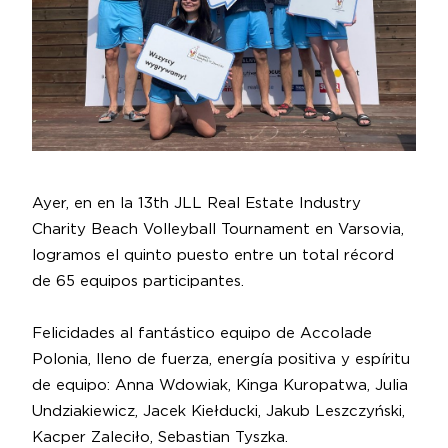
Ayer, en en la 13th
JLL
Real Estate Industry
Charity Beach Volleyball Tournament en Varsovia,
logramos el quinto puesto entre un total récord
de 65 equipos participantes.
Felicidades al fantástico equipo de Accolade
Polonia, lleno de fuerza, energía positiva y espíritu
de equipo:
Anna Wdowiak
,
Kinga Kuropatwa
,
Julia
Undziakiewicz
,
Jacek Kiełducki
,
Jakub Leszczyński
,
Kacper Zaleciło
,
Sebastian Tyszka
.