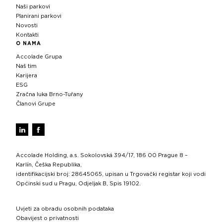
Naši parkovi
Planirani parkovi
Novosti
Kontakti
O NAMA
Accolade Grupa
Naš tim
Karijera
ESG
Zračna luka Brno-Tuřany
Članovi Grupe
Accolade Holding, a.s. Sokolovská 394/17, 186 00 Prague 8 –
Karlín, Češka Republika,
identifikacijski broj: 28645065, upisan u Trgovački registar koji vodi
Općinski sud u Pragu, Odjeljak B, Spis 19102.
Uvjeti za obradu osobnih podataka
Obavijest o privatnosti