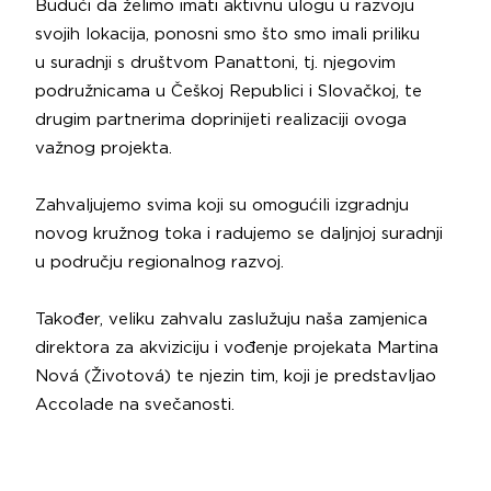
Budući da želimo imati aktivnu ulogu u razvoju
svojih lokacija, ponosni smo što smo imali priliku
u suradnji s društvom
Panattoni, tj. njegovim
podružnicama u Češkoj Republici i Slovačkoj,
te
drugim partnerima doprinijeti realizaciji ovoga
važnog projekta.
Zahvaljujemo svima koji su omogućili izgradnju
novog kružnog toka i radujemo se daljnjoj suradnji
u području regionalnog razvoj.
Također, veliku zahvalu zaslužuju naša zamjenica
direktora za akviziciju i vođenje projekata
Martina
Nová (Životová)
te njezin tim, koji je predstavljao
Accolade na svečanosti.