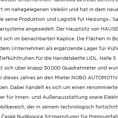
weizer Unternehmen Taconova betreibt bereits 
t im nahegelegenen Velešín und hat in dem neu
 seine Produktion und Logistik für Heizungs-, Sa
arsysteme angesiedelt. Der Hauptsitz von HAUS
t sich im benachbarten Kaplice. Die Flächen in B
dem Unternehmen als ergänzende Lager für Küh
Tiefkühltruhen für die Handelskette LIDL. Halle 5
kt sich über knapp 30.000 Quadratmeter und wur
hr dieses Jahres an den Mieter NOBO AUTOMOTI
en. Dabei handelt es sich um einen renommiert
rer für Innen- und Außenausstattung sowie Elektr
ilbereich, der in seinem technologisch fortschrit
 České Budějovice Sitzgarnituren für Premiumfa