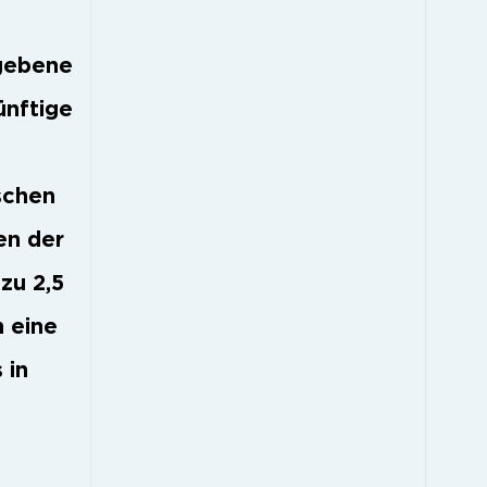
rgebene
ünftige
schen
en der
zu 2,5
m eine
 in