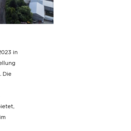
2023 in
ellung
 Die
s
ietet,
 im