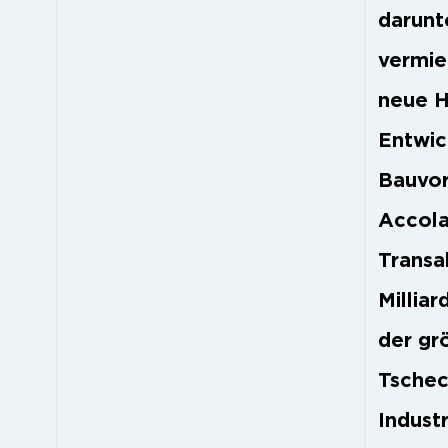
darunte
vermie
neue H
Entwic
Bauvor
Accola
Transa
Millia
der gr
Tschec
Indust