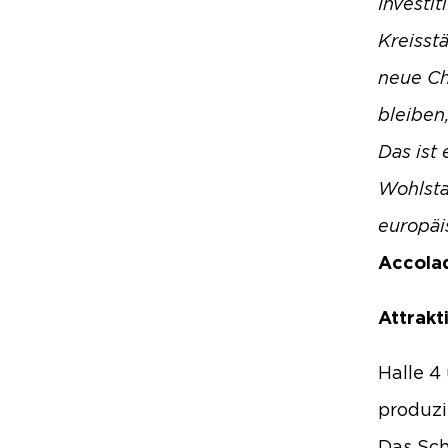
Investi
Kreisst
neue Ch
bleiben
Das ist
Wohlsta
europäi
Accola
Attrakt
Halle 4
produz