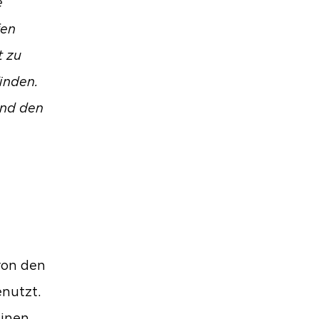
e
fen
t zu
finden.
und den
von den
nutzt.