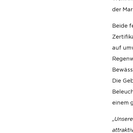
der Mar
Beide 
Zertifi
auf umw
Regenwa
Bewässe
Die Ge
Beleuch
einem g
„Unsere
attrakti