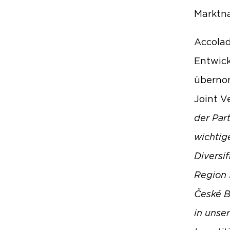
Marktn
Accolad
Entwick
überno
Joint V
der Par
wichtig
Diversi
Region 
České B
in unse