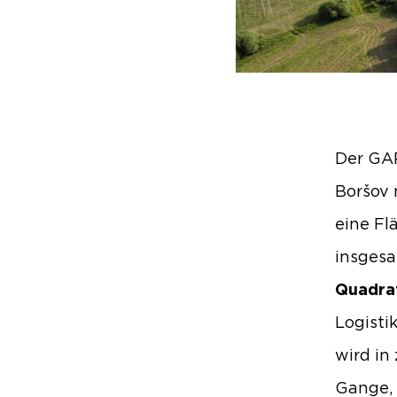
Der GAR
Boršov 
eine Fl
insgesa
Quadra
Logisti
wird in 
Gange, 