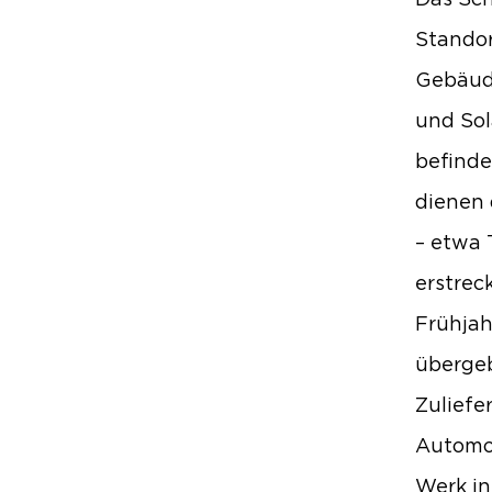
Das Sch
Standor
Gebäude
und Sol
befinde
dienen 
– etwa 
erstrec
Frühja
übergeb
Zuliefe
Automob
Werk in