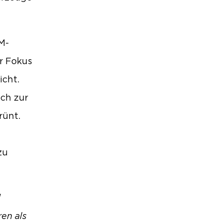
M-
r Fokus
icht.
uch zur
rünt.
zu
d
ren als