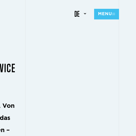
DE
MENU
VICE
. Von
 das
n –