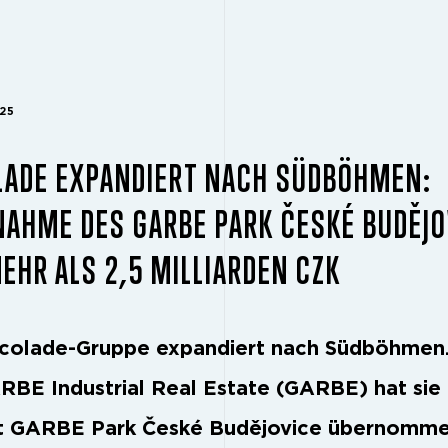
025
LADE EXPANDIERT NACH SÜDBÖHMEN:
AHME DES GARBE PARK ČESKÉ BUDĚJO
EHR ALS 2,5 MILLIARDEN CZK
colade-Gruppe expandiert nach Südböhmen
RBE Industrial Real Estate (GARBE) hat sie
t GARBE Park České Budějovice übernomme