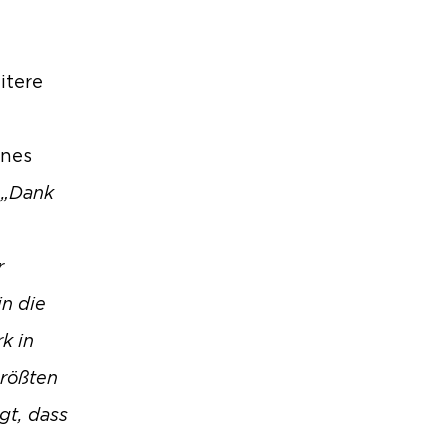
itere
ines
„Dank
r
in die
k in
größten
gt, dass