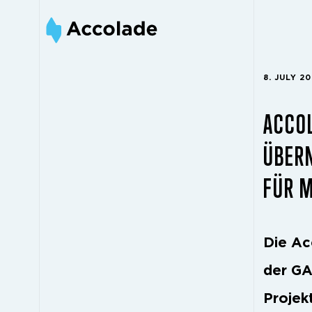
8. JULY 2
ACCO
ÜBERN
FÜR M
Die Ac
der GA
Projek