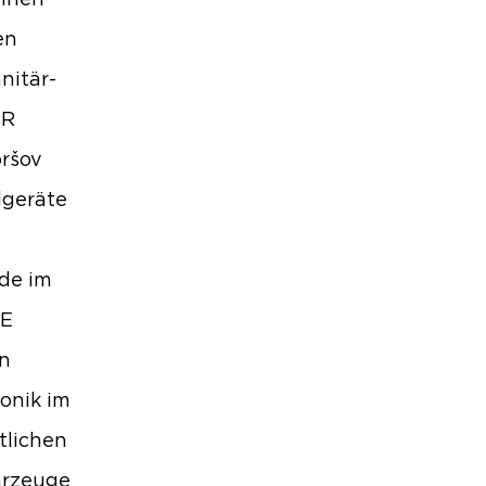
einen
en
nitär-
ER
oršov
lgeräte
de im
VE
en
onik im
tlichen
hrzeuge