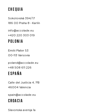
CHEQUIA
Sokolovská 394/17
186 00 Praha 8 - Karlín
info@accolade.eu
+420 220 303 019
POLONIA
Emilii Plater 53
00-113 Varsovia
poland@accolade.eu
+48 508 611 226
ESPAÑA
Calle del Justicia 4, 1ºB
46004 Valencia
spain@accolade.eu
CROACIA
Slavonska avenija 1a