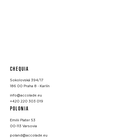
CHEQUIA
Sokolovská 394/17
186 00 Praha 8 - Karlín
info@accolade.eu
+420 220 303 019
POLONIA
Emilii Plater 53
00-113 Varsovia
poland@accolade.eu