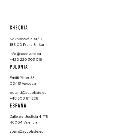
CHEQUIA
Sokolovská 394/17
186 00 Praha 8 - Karlín
info@accolade.eu
+420 220 303 019
POLONIA
Emilii Plater 53
00-113 Varsovia
poland@accolade.eu
+48 508 611 226
ESPAÑA
Calle del Justicia 4, 1ºB
46004 Valencia
spain@accolade.eu