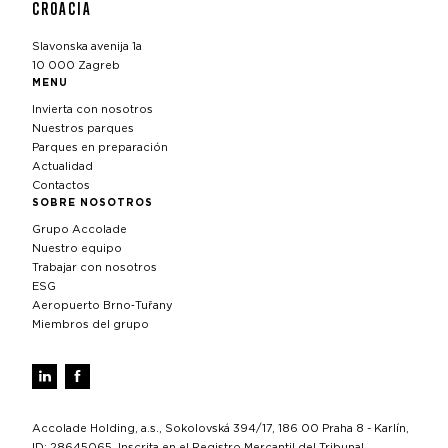
CROACIA
Slavonska avenija 1a
10 000 Zagreb
MENU
Invierta con nosotros
Nuestros parques
Parques en preparación
Actualidad
Contactos
SOBRE NOSOTROS
Grupo Accolade
Nuestro equipo
Trabajar con nosotros
ESG
Aeropuerto Brno‑Tuřany
Miembros del grupo
Accolade Holding, a.s., Sokolovská 394/17, 186 00 Praha 8 - Karlín,
ID: 28645065, Inscrita en el Registro Mercantil del Tribunal