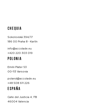
CHEQUIA
Sokolovská 394/17
186 00 Praha 8 - Karlín
info@accolade.eu
+420 220 303 019
POLONIA
Emilii Plater 53
00-113 Varsovia
poland@accolade.eu
+48 508 611 226
ESPAÑA
Calle del Justicia 4, 1ºB
46004 Valencia