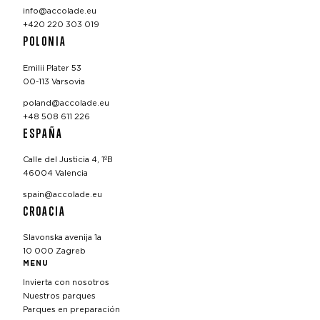
info@accolade.eu
+420 220 303 019
POLONIA
Emilii Plater 53
00-113 Varsovia
poland@accolade.eu
+48 508 611 226
ESPAÑA
Calle del Justicia 4, 1ºB
46004 Valencia
spain@accolade.eu
CROACIA
Slavonska avenija 1a
10 000 Zagreb
MENU
Invierta con nosotros
Nuestros parques
Parques en preparación