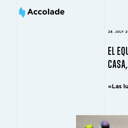
28. JULY 
EL EQ
CASA,
«Las l