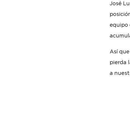
José Lu
posición
equipo 
acumula
Así que
pierda 
a nuest