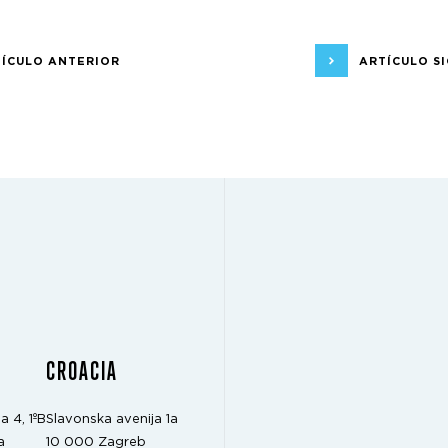
ÍCULO ANTERIOR
ARTÍCULO S
CROACIA
a 4, 1ºB
Slavonska avenija 1a
a
10 000 Zagreb