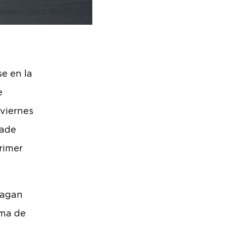
se en la
e
 viernes
lade
rimer
hagan
rma de