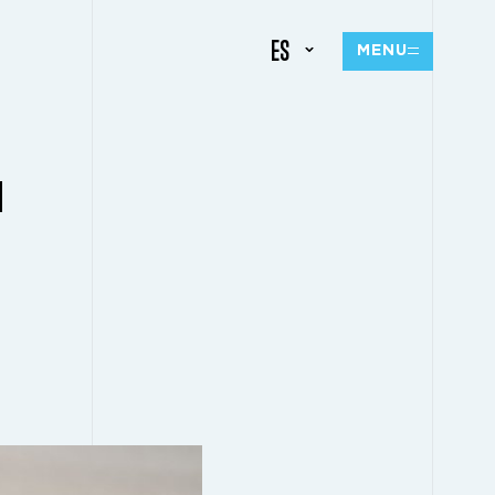
ES
MENU
N