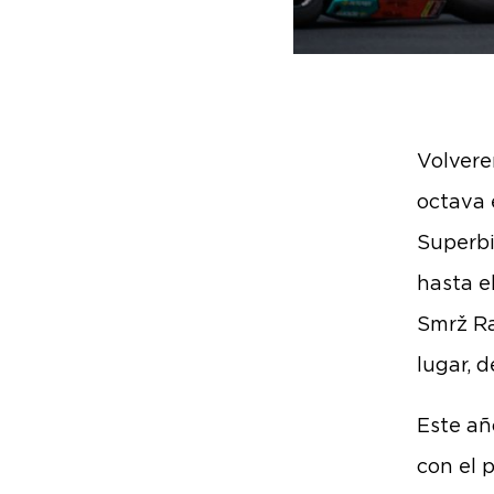
Volvere
octava 
Superbi
hasta e
Smrž Ra
lugar, 
Este añ
con el 