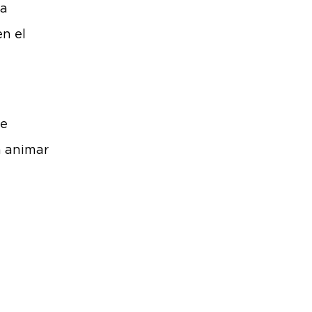
ta
en el
se
a animar