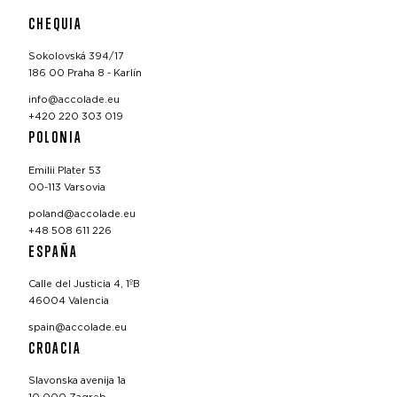
CHEQUIA
Sokolovská 394/17
186 00 Praha 8 - Karlín
info@accolade.eu
+420 220 303 019
POLONIA
Emilii Plater 53
00-113 Varsovia
poland@accolade.eu
+48 508 611 226
ESPAÑA
Calle del Justicia 4, 1ºB
46004 Valencia
spain@accolade.eu
CROACIA
Slavonska avenija 1a