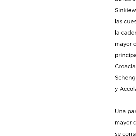
Sinkiew
las cue
la cade
mayor d
princip
Croacia.
Schenge
y Accol
Una par
mayor d
se cons