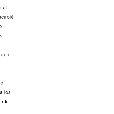
 el
ncapié
o
s
uropa
nd
a los
ank