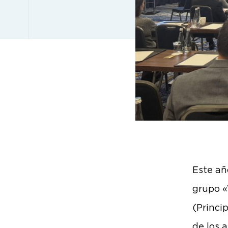
Este añ
grupo «
(Princi
de los 