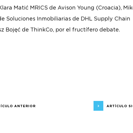
Klara Matić MRICS
de
Avison Young (Croacia)
,
Mik
e Soluciones Inmobiliarias de
DHL Supply Chain
z Bojęć
de
ThinkCo
, por el fructífero debate.
ÍCULO ANTERIOR
ARTÍCULO S