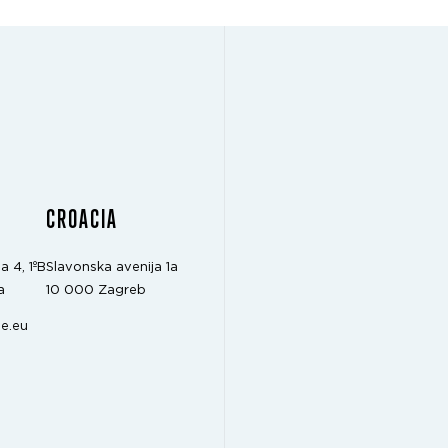
CROACIA
a 4, 1ºB
Slavonska avenija 1a
a
10 000 Zagreb
e.eu