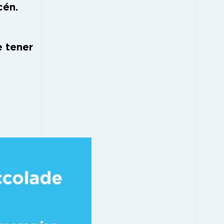
cén.
e tener