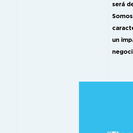
será d
Somos 
caract
un impa
negoci