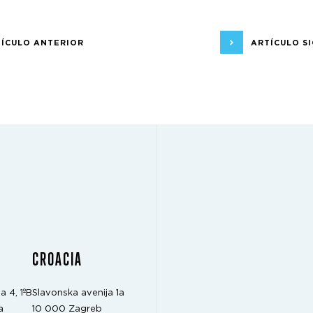
ÍCULO ANTERIOR
ARTÍCULO S
CROACIA
a 4, 1ºB
Slavonska avenija 1a
a
10 000 Zagreb