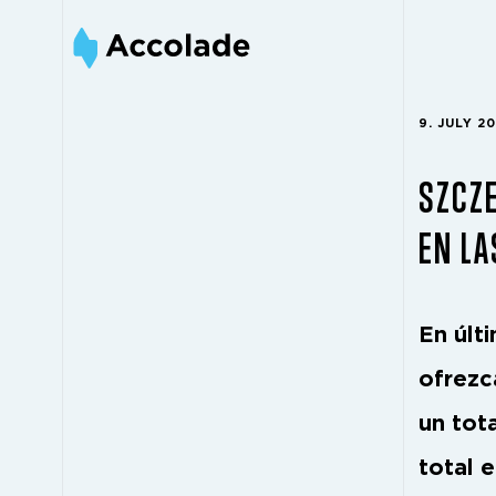
9. JULY 2
SZCZE
EN LA
En últ
ofrezc
un tot
total 