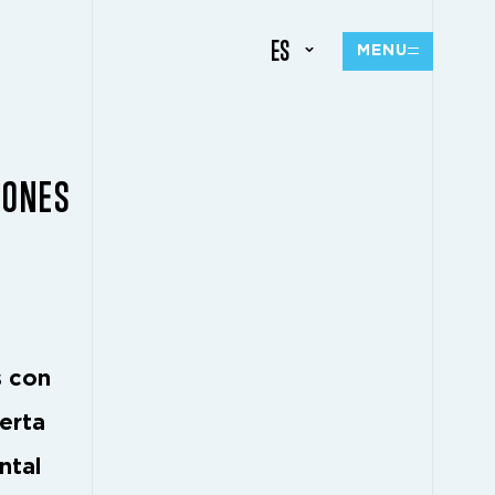
ES
MENU
IONES
s con
erta
ntal