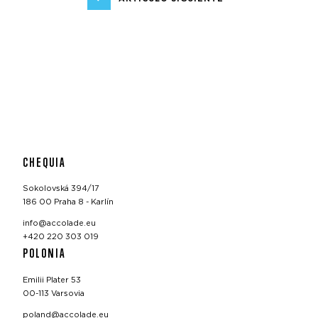
CHEQUIA
Sokolovská 394/17
186 00 Praha 8 - Karlín
info@accolade.eu
+420 220 303 019
POLONIA
Emilii Plater 53
00-113 Varsovia
poland@accolade.eu