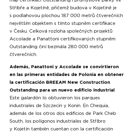
mají certifikaci Outstanding i průmyslové parky ve
Stříbře a Kojetíně, přičemž budova v Kojetíně je
s podlahovou plochou 187 000 metrů čtverečních
největším objektem s tímto stupněm certifikace
v Česku. Celková rozloha společných projektů
Accolade a Panattoni certifikovaných stupněm
Outstanding činí bezmála 280 000 metrů
čtverečních.
Además, Panattoni y Accolade se convirtieron
en las primeras entidades de Polonia en obtener
la certificación BREEAM New Construction
Outstanding para un nuevo edificio industrial
.
Este galardón lo obtuvieron los parques
industriales de Szczecin y Konin. En Chequia,
además de los otros dos edificios de Park Cheb
South, los polígonos industriales de Stříbro
y Kojetín también cuentan con la certificación