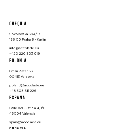
CHEQUIA
Sokolovská 394/17
186 00 Praha 8 - Karlín
info@accolade.eu
+420 220 303 019
POLONIA
Emilii Plater 53
00-113 Varsovia
poland@accolade.eu
+48 508 611 226
ESPAÑA
Calle del Justicia 4, 1ºB
46004 Valencia
spain@accolade.eu
CROACIA