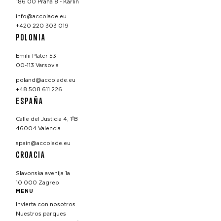
186 00 Praha 8 - Karlín
info@accolade.eu
+420 220 303 019
POLONIA
Emilii Plater 53
00-113 Varsovia
poland@accolade.eu
+48 508 611 226
ESPAÑA
Calle del Justicia 4, 1ºB
46004 Valencia
spain@accolade.eu
CROACIA
Slavonska avenija 1a
10 000 Zagreb
MENU
Invierta con nosotros
Nuestros parques