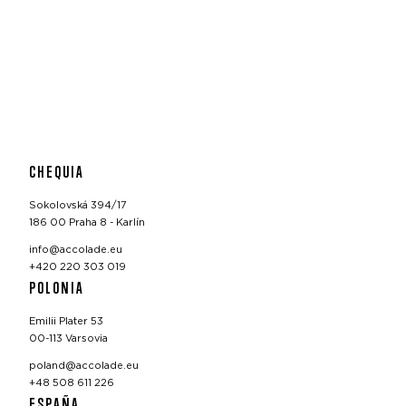
CHEQUIA
Sokolovská 394/17
186 00 Praha 8 - Karlín
info@accolade.eu
+420 220 303 019
POLONIA
Emilii Plater 53
00-113 Varsovia
poland@accolade.eu
+48 508 611 226
ESPAÑA