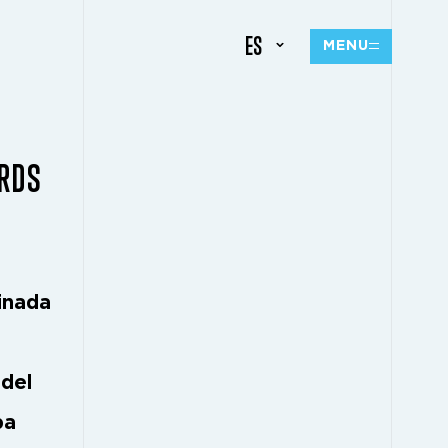
ES
MENU
ARDS
inada
 del
pa