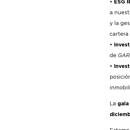
•
ESG R
a nuest
y la ge
cartera
•
Inves
de
GARB
•
Invest
posició
inmobil
La
gala
diciem