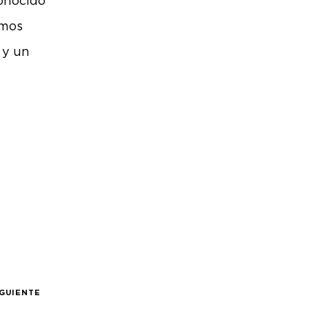
conocido
amos
 y un
IGUIENTE