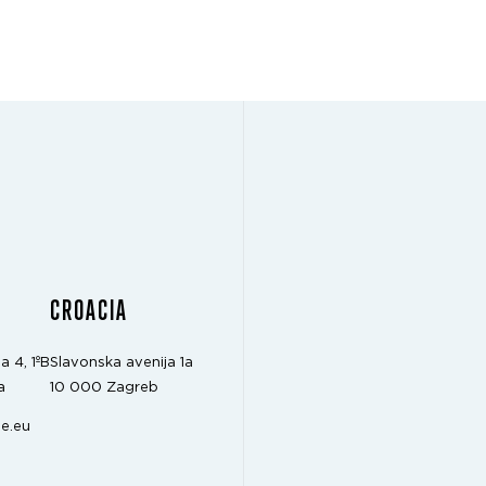
CROACIA
a 4, 1ºB
Slavonska avenija 1a
a
10 000 Zagreb
e.eu