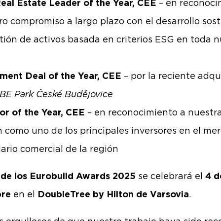
eal Estate Leader of the Year, CEE
– en reconoci
ro compromiso a largo plazo con el desarrollo sos
stión de activos basada en criterios ESG en toda 
tment Deal of the Year, CEE
– por la reciente adqu
E Park České Budějovice
or of the Year, CEE
– en reconocimiento a nuestr
n como uno de los principales inversores en el me
iario comercial de la región
 de los Eurobuild Awards 2025
se celebrará el
4 d
bre
en el
DoubleTree by Hilton de Varsovia
.