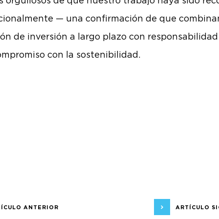
 orgullosos de que nuestro trabajo haya sido re
acionalmente — una confirmación de que combin
ión de inversión a largo plazo con responsabilidad
ompromiso con la sostenibilidad.
ÍCULO ANTERIOR
ARTÍCULO S