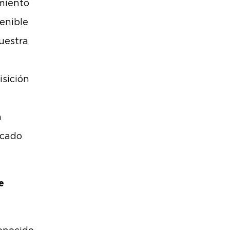
miento
tenible
nuestra
isición
a
rcado
e