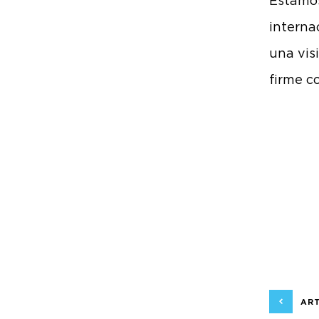
Estamos
intern
una vis
firme c
ART