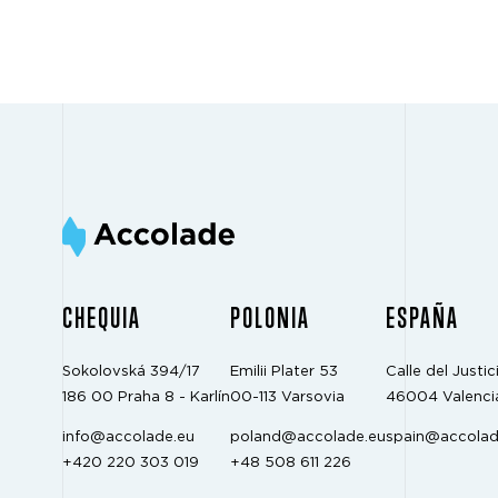
CHEQUIA
POLONIA
ESPAÑA
Sokolovská 394/17
Emilii Plater 53
Calle del Justici
186 00 Praha 8 - Karlín
00-113 Varsovia
46004 Valenci
info@accolade.eu
poland@accolade.eu
spain@accolad
+420 220 303 019
+48 508 611 226