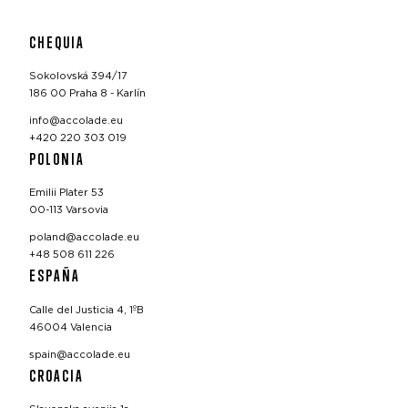
CHEQUIA
Sokolovská 394/17
186 00 Praha 8 - Karlín
info@accolade.eu
+420 220 303 019
POLONIA
Emilii Plater 53
00-113 Varsovia
poland@accolade.eu
+48 508 611 226
ESPAÑA
Calle del Justicia 4, 1ºB
46004 Valencia
spain@accolade.eu
CROACIA