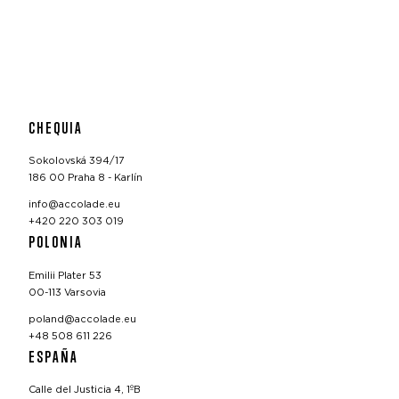
CHEQUIA
Sokolovská 394/17
186 00 Praha 8 - Karlín
info@accolade.eu
+420 220 303 019
POLONIA
Emilii Plater 53
00-113 Varsovia
poland@accolade.eu
+48 508 611 226
ESPAÑA
Calle del Justicia 4, 1ºB