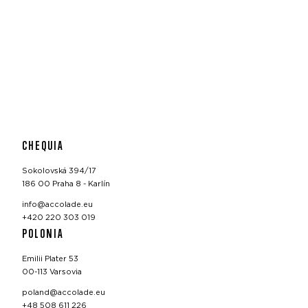
CHEQUIA
Sokolovská 394/17
186 00 Praha 8 - Karlín
info@accolade.eu
+420 220 303 019
POLONIA
Emilii Plater 53
00-113 Varsovia
poland@accolade.eu
+48 508 611 226