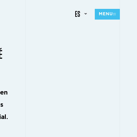
ES
MENU
É
 en
os
al.