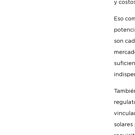
y costo
Eso com
potenci
son cad
mercado
suficie
indispe
También
regulat
vincula
solares