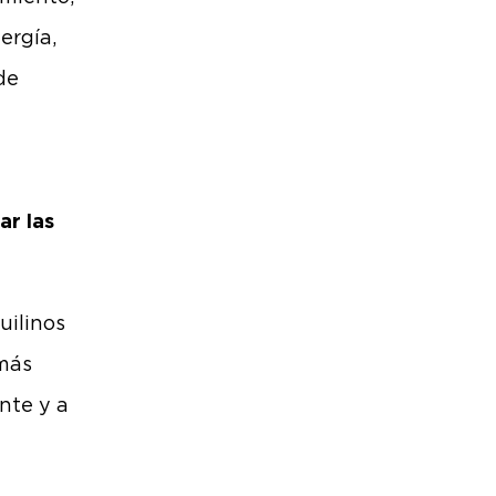
ergía,
de
ar las
uilinos
 más
nte y a