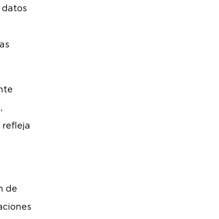
r datos
mas
nte
,
refleja
n de
aciones