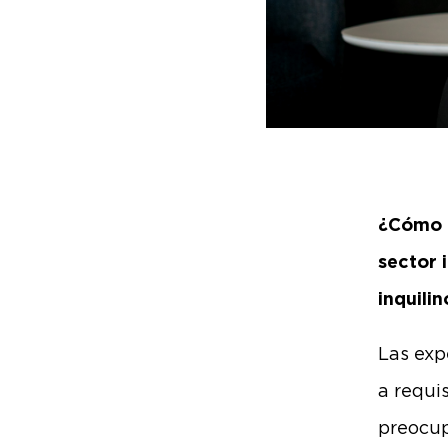
¿Cómo e
sector 
inquili
Las exp
a requi
preocup