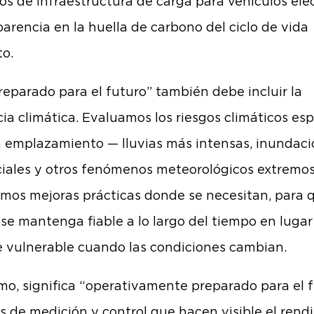
tos de infraestructura de carga para vehículos elé
parencia en la huella de carbono del ciclo de vida
to.
reparado para el futuro” también debe incluir la
cia climática. Evaluamos los riesgos climáticos esp
 emplazamiento — lluvias más intensas, inundac
ciales y otros fenómenos meteorológicos extremo
mos mejoras prácticas donde se necesitan, para q
o se mantenga fiable a lo largo del tiempo en lugar
e vulnerable cuando las condiciones cambian.
imo, significa “operativamente preparado para el f
s de medición y control que hacen visible el rend