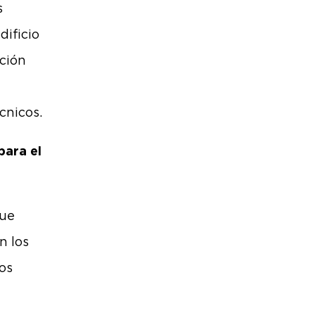
s
dificio
ación
écnicos.
ara el
que
n los
los