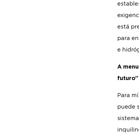
estables
exigenci
está pr
para en
e hidró
A menud
futuro”
Para mí
puede s
sistema
inquili