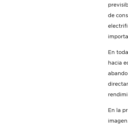
previsi
de cons
electri
importa
En toda
hacia e
abandon
directam
rendimi
En la p
imagen.