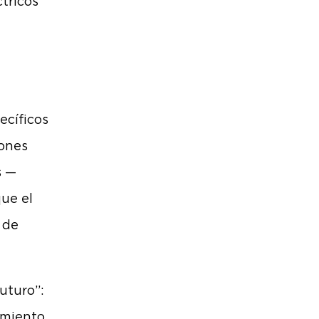
ctricos
ecíficos
iones
s —
ue el
 de
uturo”:
imiento,