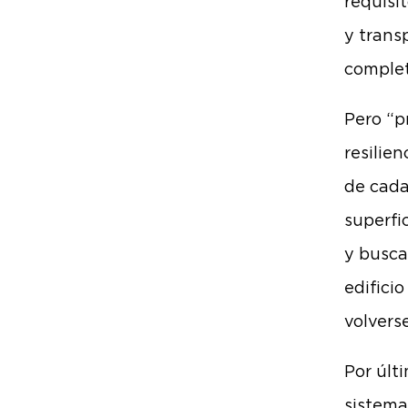
requisi
y trans
comple
Pero “p
resilien
de cada
superfi
y busca
edifici
volvers
Por últ
sistema