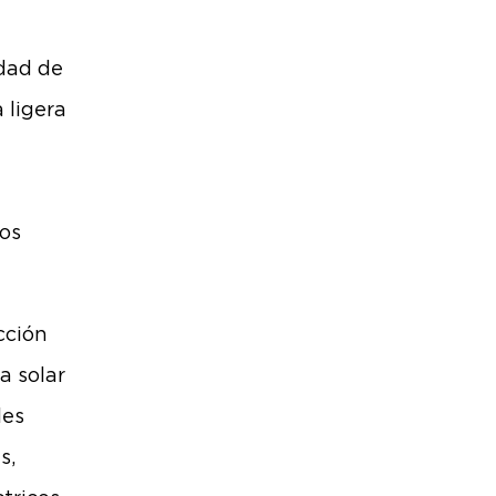
idad de
 ligera
e
tos
cción
a solar
les
s,