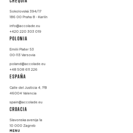
CHEQUIA
Sokolovská 394/17
186 00 Praha 8 - Karlín
info@accolade.eu
+420 220 303 019
POLONIA
Emilii Plater 53
00-113 Varsovia
poland@accolade.eu
+48 508 611 226
ESPAÑA
Calle del Justicia 4, 1ºB
46004 Valencia
spain@accolade.eu
CROACIA
Slavonska avenija 1a
10 000 Zagreb
MENU