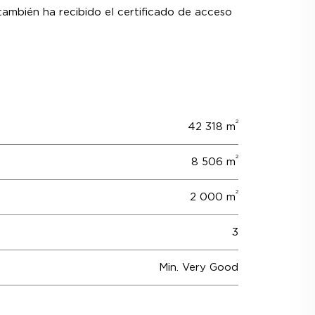
e también ha recibido el certificado de acceso
2
42 318 m
2
8 506 m
2
2 000 m
3
Min. Very Good