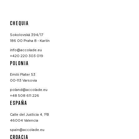
CHEQUIA
Sokolovská 394/17
186 00 Praha 8 - Karlín
info@accolade.eu
+420 220 303 019
POLONIA
Emilii Plater 53
00-113 Varsovia
poland@accolade.eu
+48 508 611 226
ESPAÑA
Calle del Justicia 4, 1ºB
46004 Valencia
spain@accolade.eu
CROACIA