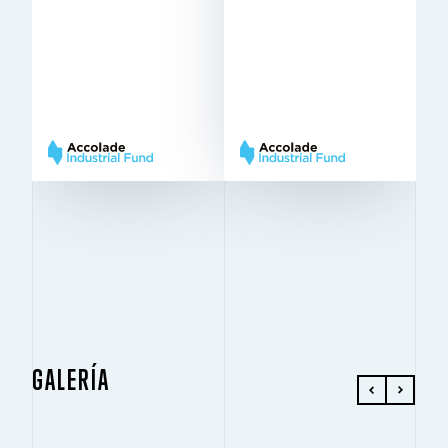
existente
2.888 m
SE ALQUILA
2
6.547 m
11 m
SE ALQUILA
ALTURA LIBRE
11 m
12x24
ALTURA LIBRE
COLUMNAS
18,60x12,60
Very
COLUMNAS
BREEAM
Good
Excellent
BREEAM
EN ALQUILER
EN ALQUILER
GALERÍA